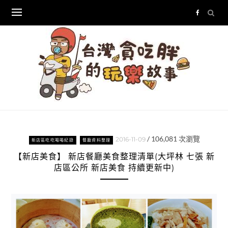
Skip
to
content
/
106,081
次瀏覽
2016-11-09
新店區吃吃喝喝紀錄
餐廳資料整理
【新店美食】 新店餐廳美食整理清單(大坪林 七張 新
店區公所 新店美食 持續更新中)