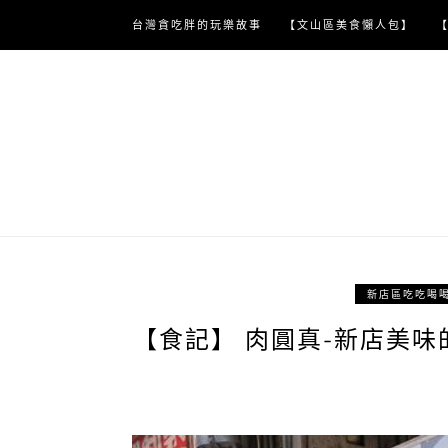
Skip
台灣貪吃胖的玩樂故事
【文山區美食懶人包】
to
content
新店區吃吃喝
【食記】 肉圓真-新店美味