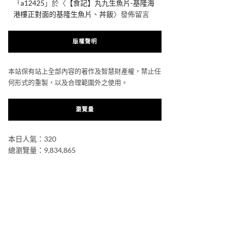
「
a12425
」於〈
【食記】丸九生魚片-基隆海
港樓正對面的基隆生魚片、丼飯
〉發佈留言
版權聲明
本站保有站上全部內容的著作及智慧財產權，禁止任
何形式的重製，以及合理範圍外之使用。
瀏覽量
本日人氣：320
總瀏覽量：9,834,865