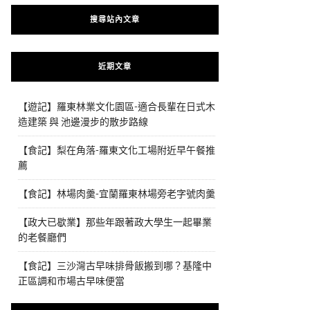
搜尋站內文章
近期文章
【遊記】羅東林業文化園區-適合長輩在日式木
造建築 與 池邊漫步的散步路線
【食記】梨在角落-羅東文化工場附近早午餐推
薦
【食記】林場肉羹-宜蘭羅東林場旁老字號肉羹
【政大已歇業】那些年跟著政大學生一起畢業
的老餐廳們
【食記】三沙灣古早味排骨飯搬到哪？基隆中
正區調和市場古早味便當