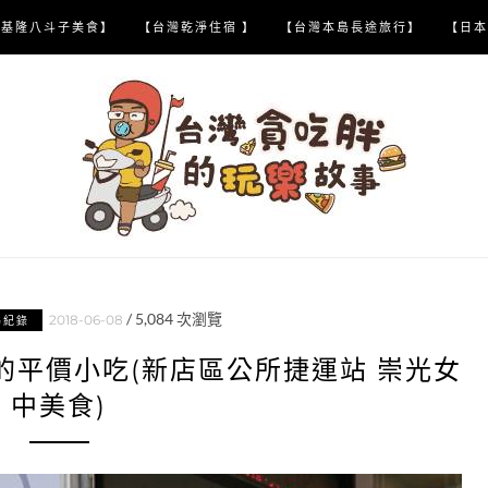
【基隆八斗子美食】
【台灣乾淨住宿 】
【台灣本島長途旅行】
【日本
/
5,084
次瀏覽
2018-06-08
喝紀錄
的平價小吃(新店區公所捷運站 崇光女
中美食)