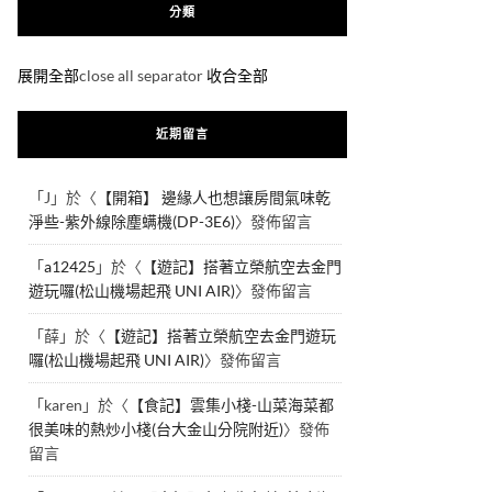
分類
展開全部
close all separator
收合全部
近期留言
「
J
」於〈
【開箱】 邊緣人也想讓房間氣味乾
淨些-紫外線除塵螨機(DP-3E6)
〉發佈留言
「
a12425
」於〈
【遊記】搭著立榮航空去金門
遊玩囉(松山機場起飛 UNI AIR)
〉發佈留言
「
薛
」於〈
【遊記】搭著立榮航空去金門遊玩
囉(松山機場起飛 UNI AIR)
〉發佈留言
「
karen
」於〈
【食記】雲集小棧-山菜海菜都
很美味的熱炒小棧(台大金山分院附近)
〉發佈
留言