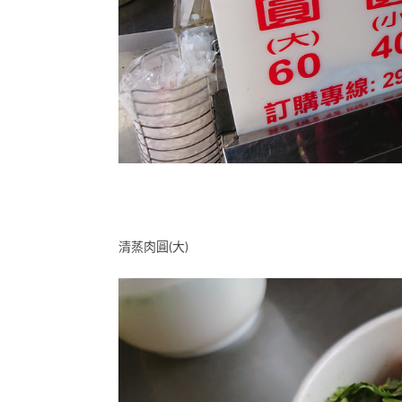
清蒸肉圓(大)