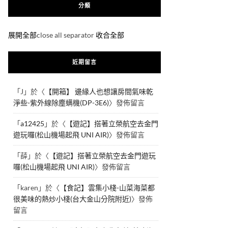
分類
展開全部
close all separator
收合全部
近期留言
「
J
」於〈
【開箱】 邊緣人也想讓房間氣味乾
淨些-紫外線除塵螨機(DP-3E6)
〉發佈留言
「
a12425
」於〈
【遊記】搭著立榮航空去金門
遊玩囉(松山機場起飛 UNI AIR)
〉發佈留言
「
薛
」於〈
【遊記】搭著立榮航空去金門遊玩
囉(松山機場起飛 UNI AIR)
〉發佈留言
「
karen
」於〈
【食記】雲集小棧-山菜海菜都
很美味的熱炒小棧(台大金山分院附近)
〉發佈
留言