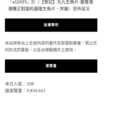
「
a12425
」於〈
【食記】丸九生魚片-基隆海
港樓正對面的基隆生魚片、丼飯
〉發佈留言
版權聲明
本站保有站上全部內容的著作及智慧財產權，禁止任
何形式的重製，以及合理範圍外之使用。
瀏覽量
本日人氣：108
總瀏覽量：9,834,661