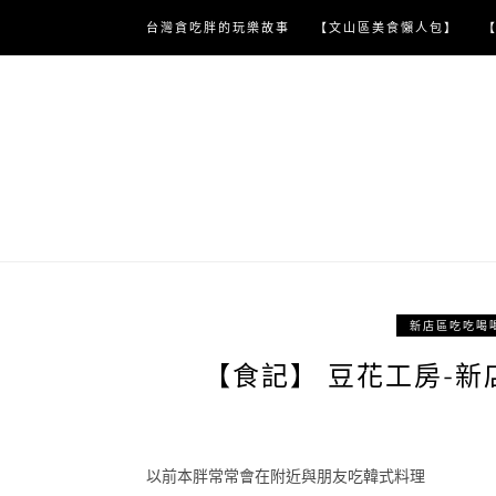
Skip
台灣貪吃胖的玩樂故事
【文山區美食懶人包】
to
content
新店區吃吃喝
【食記】 豆花工房-新
以前本胖常常會在附近與朋友吃韓式料理