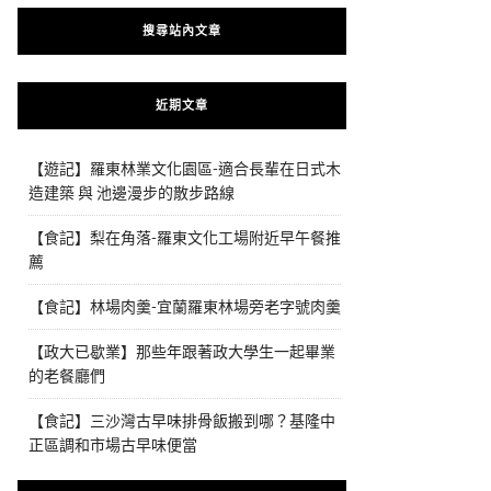
搜尋站內文章
近期文章
【遊記】羅東林業文化園區-適合長輩在日式木
造建築 與 池邊漫步的散步路線
【食記】梨在角落-羅東文化工場附近早午餐推
薦
【食記】林場肉羹-宜蘭羅東林場旁老字號肉羹
【政大已歇業】那些年跟著政大學生一起畢業
的老餐廳們
【食記】三沙灣古早味排骨飯搬到哪？基隆中
正區調和市場古早味便當