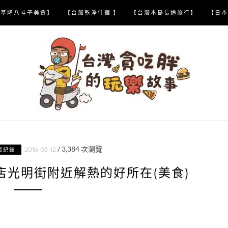
【基隆八斗子美食】
【台灣乾淨住宿 】
【台灣本島長途旅行】
【日本
/
3,384
次瀏覽
2016-03-12
喝紀錄
店光明街附近解熱的好所在(美食)