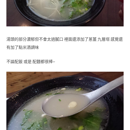
湯頭的部分濃郁但不會太過膩口 裡面還添加了蔥薑 九層塔 感覺還
有加了點米酒調味
不論配飯 或是 配麵都很棒~