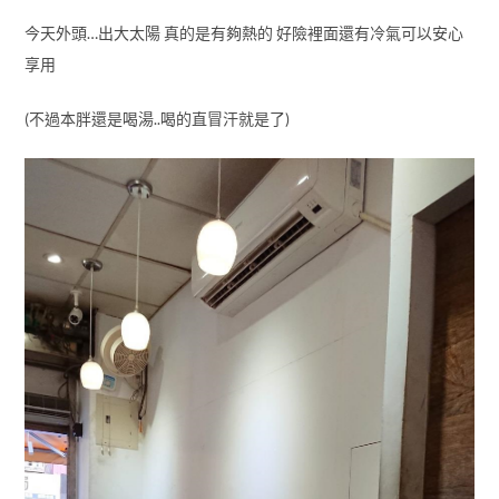
今天外頭…出大太陽 真的是有夠熱的 好險裡面還有冷氣可以安心
享用
(不過本胖還是喝湯..喝的直冒汗就是了)