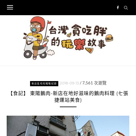
Skip
to
content
/
7,561
次瀏覽
2018-09-13
新店區吃吃喝喝紀錄
【食記】 東陽鵝肉-新店在地好滋味的鵝肉料理 (七張
捷運站美食)