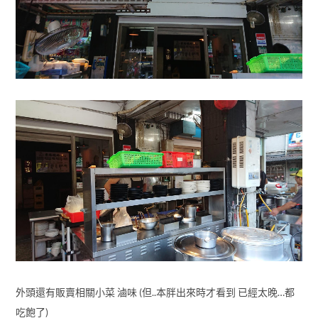
外頭還有販賣相關小菜 滷味 (但..本胖出來時才看到 已經太晚…都
吃飽了)