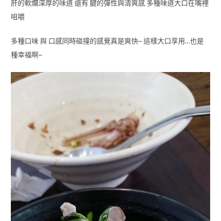
肝的軟爛深厚的味道 還有 腱的彈性與清爽感 多種味道大口在嘴裡
咀嚼
多種口味 與 口感同時碰撞的感覺真是爽快~ 這樣大口享用…也是
種幸福啊~