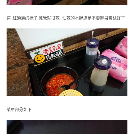
這..紅通通的樣子 感覺就很辣.. 怕辣的本胖還是不要輕易嘗試好了
菜單部分如下