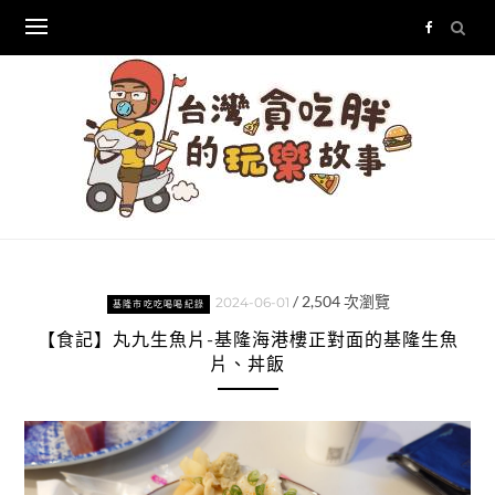
Skip
to
content
/
2,504
次瀏覽
2024-06-01
基隆市吃吃喝喝紀錄
【食記】丸九生魚片-基隆海港樓正對面的基隆生魚
片、丼飯