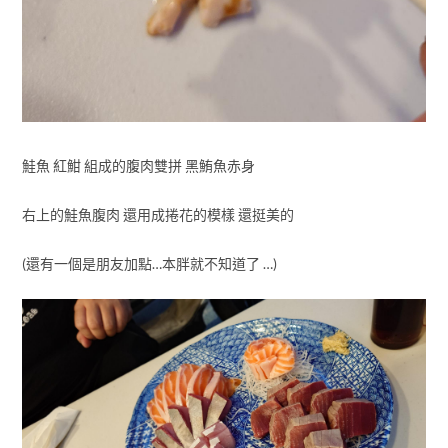
鮭魚 紅魽 組成的腹肉雙拼 黑鮪魚赤身
右上的鮭魚腹肉 還用成捲花的模樣 還挺美的
(還有一個是朋友加點…本胖就不知道了 …)