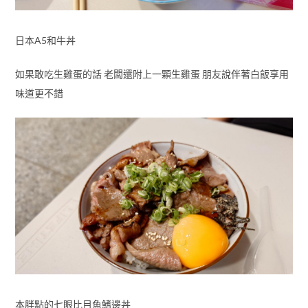
日本A5和牛丼
如果敢吃生雞蛋的話 老闆還附上一顆生雞蛋 朋友說伴著白飯享用
味道更不錯
本胖點的七眼比目魚鰭邊丼