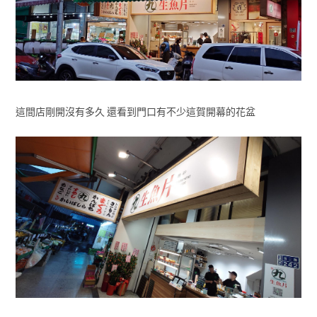
這間店剛開沒有多久 還看到門口有不少這賀開幕的花盆