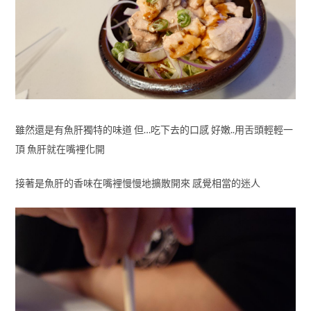
雖然還是有魚肝獨特的味道 但…吃下去的口感 好嫩..用舌頭輕輕一
頂 魚肝就在嘴裡化開
接著是魚肝的香味在嘴裡慢慢地擴散開來 感覺相當的迷人