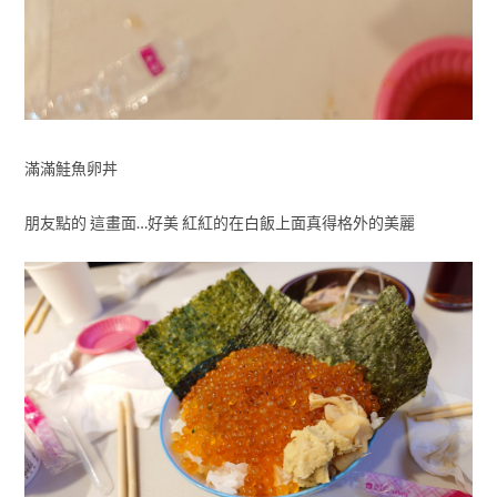
滿滿鮭魚卵丼
朋友點的 這畫面…好美 紅紅的在白飯上面真得格外的美麗