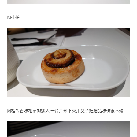
肉桂捲
肉桂的香味相當的迷人 一片片剝下來用叉子細細品味也很不賴