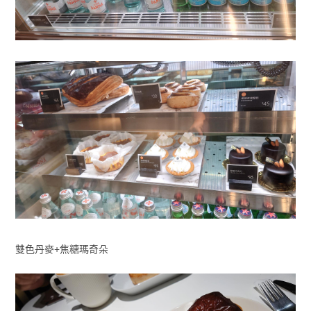
雙色丹麥+焦糖瑪奇朵