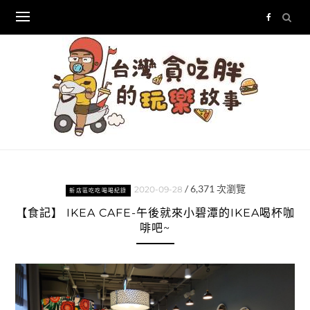
Skip
to
content
/
6,371
次瀏覽
2020-09-28
新店區吃吃喝喝紀錄
【食記】 IKEA CAFE-午後就來小碧潭的IKEA喝杯咖
啡吧~