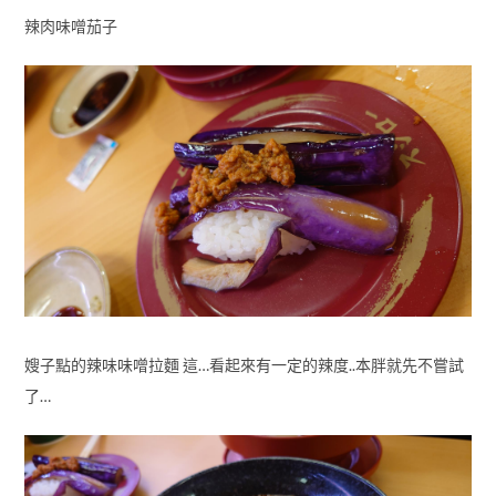
辣肉味噌茄子
嫂子點的辣味味噌拉麵 這…看起來有一定的辣度..本胖就先不嘗試
了…