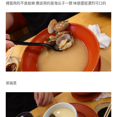
裡面用的不是蛤蜊 應該用的是海瓜子一類 味道還挺濃烈可口的
茶碗蒸