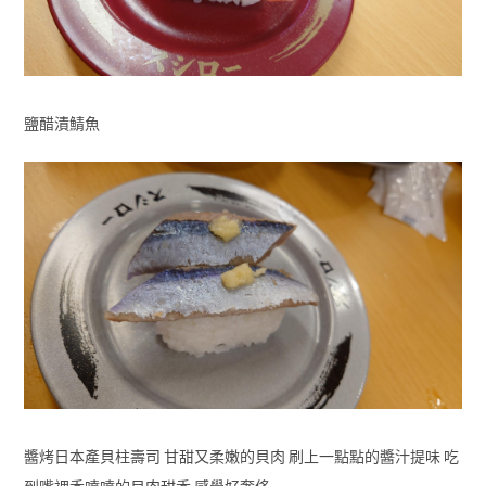
鹽醋漬鯖魚
醬烤日本產貝柱壽司 甘甜又柔嫩的貝肉 刷上一點點的醬汁提味 吃