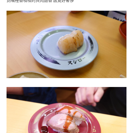
到嘴裡香噴噴的貝肉甜香 感覺好奢侈