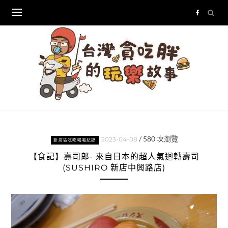
Skip
to
content
/
580
次瀏覽
2023-04-08
新店區吃吃喝喝紀錄
【食記】壽司郎- 來自日本的超人氣迴轉壽司
(SUSHIRO 新店中興路店)