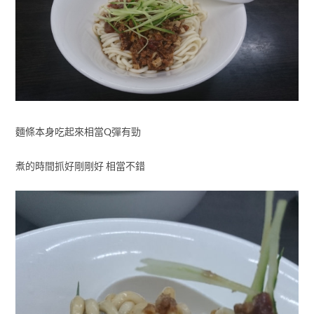
麵條本身吃起來相當Q彈有勁
煮的時間抓好剛剛好 相當不錯