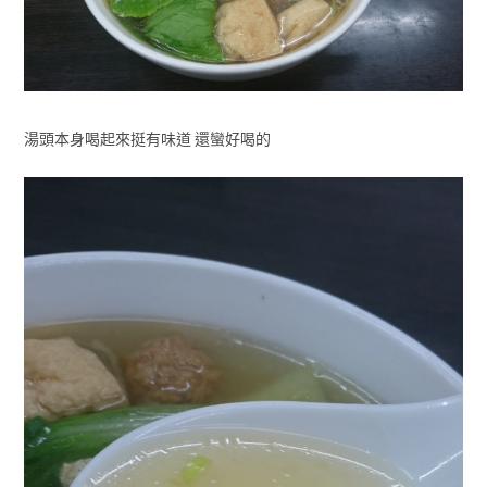
湯頭本身喝起來挺有味道 還蠻好喝的