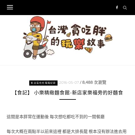
Skip
to
content
/
8,488
次瀏覽
2016-05-07
新店區吃吃喝喝紀錄
【食記】 小樂精緻麵食館-新店家樂福旁的好麵食
這間是本胖常在運動後 每次想吃都吃不到的一間餐廳
每次大概在兩點半以前來這裡 都是大排長龍 根本沒有辦法進去用