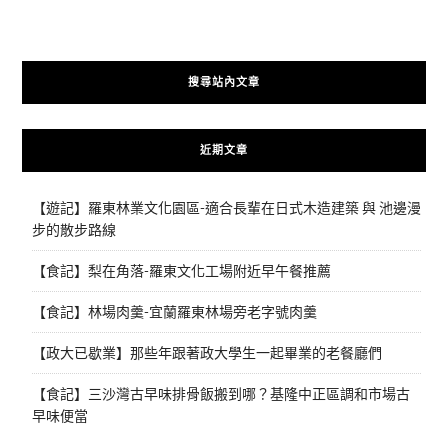
搜尋站內文章
近期文章
【遊記】羅東林業文化園區-適合長輩在日式木造建築 與 池邊漫
步的散步路線
【食記】梨在角落-羅東文化工場附近早午餐推薦
【食記】林場肉羹-宜蘭羅東林場旁老字號肉羹
【政大已歇業】那些年跟著政大學生一起畢業的老餐廳們
【食記】三沙灣古早味排骨飯搬到哪？基隆中正區調和市場古
早味便當