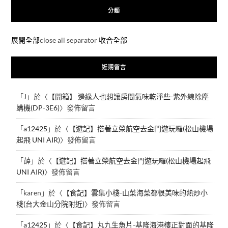
分類
展開全部
close all separator
收合全部
近期留言
「
J
」於〈
【開箱】 邊緣人也想讓房間氣味乾淨些-紫外線除塵
螨機(DP-3E6)
〉發佈留言
「
a12425
」於〈
【遊記】搭著立榮航空去金門遊玩囉(松山機場
起飛 UNI AIR)
〉發佈留言
「
薛
」於〈
【遊記】搭著立榮航空去金門遊玩囉(松山機場起飛
UNI AIR)
〉發佈留言
「
karen
」於〈
【食記】雲集小棧-山菜海菜都很美味的熱炒小
棧(台大金山分院附近)
〉發佈留言
「
a12425
」於〈
【食記】丸九生魚片-基隆海港樓正對面的基隆