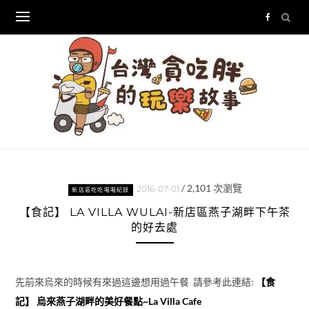
Skip
to
content
/
2,101
次瀏覽
2016-07-01
新店區吃吃喝喝紀錄
【食記】 LA VILLA WULAI-新店區燕子湖畔下午茶
的好去處
先前來烏來的時候有來過這邊想用過午餐 請參考此連結:
【食
記】 烏來燕子湖畔的美好餐點~La Villa Cafe