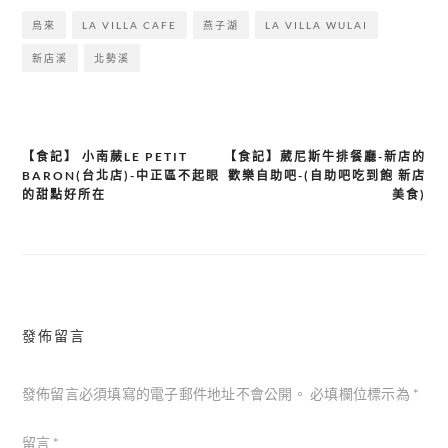
烏來
LA VILLA CAFE
燕子湖
LA VILLA WULAI
新店溪
北勢溪
【食記】 小南蕨LE PETIT
【食記】葳尼斯牛排餐廳-新店的
文
BARON(台北店)-中正區不起眼
歡樂自助吧-(自助吧吃到飽 新店
章
的甜點好所在
美食)
導
覽
發佈留言
發佈留言必須填寫的電子郵件地址不會公開。
必填欄位標示為
*
留言
*