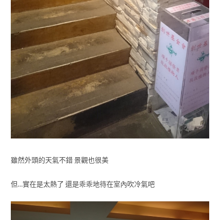
雖然外頭的天氣不錯 景觀也很美
但…實在是太熱了 還是乖乖地待在室內吹冷氣吧