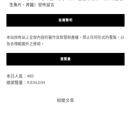
生魚片、丼飯
〉發佈留言
版權聲明
本站保有站上全部內容的著作及智慧財產權，禁止任何形式的重製，以
及合理範圍外之使用。
瀏覽量
本日人氣：485
總瀏覽量：9,836,034
相關文章