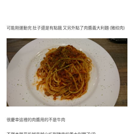
可能剛運動完 肚子還是有點餓 又另外點了肉醬義大利麵 (豬絞肉)
很慶幸這裡的肉醬用的不是牛肉