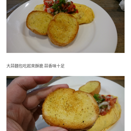
大蒜麵包吃起來酥脆 蒜香味十足