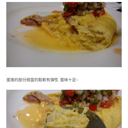
蛋捲的部分相當的鬆軟有彈性 蛋味十足~