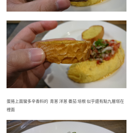
蛋捲上面蠻多辛香料的 青蔥 洋蔥 番茄 培根 似乎還有點九層塔在
裡面