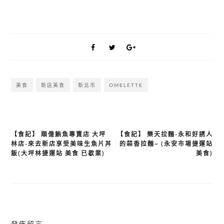
美食
新店美食
新北市
OMELETTE
【食記】 順億鮪魚專賣店 大坪
【食記】 樂天拉麵-永和好誘人
文
林店-來去新店享受美味生魚片丼
的蒜香拉麵~ (永安市場捷運站
章
飯(大坪林捷運站 美食 已歇業)
美食)
導
覽