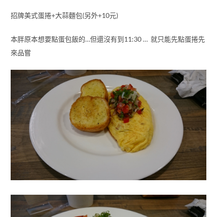
招牌美式蛋捲+大蒜麵包(另外+10元)
本胖原本想要點蛋包飯的…但還沒有到11:30 … 就只能先點蛋捲先
來品嘗