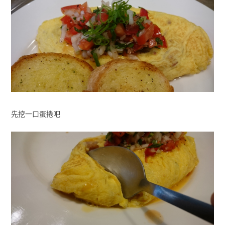
先挖一口蛋捲吧