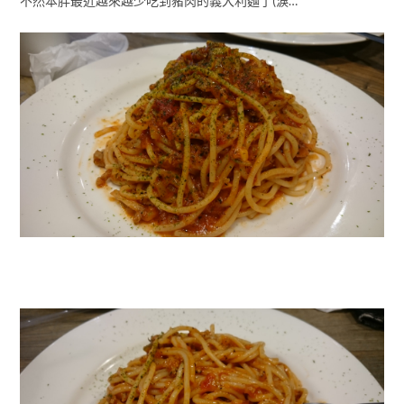
不然本胖最近越來越少吃到豬肉的義大利麵了(淚…