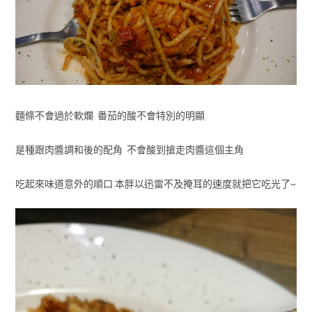
麵條不會過於軟爛 番茄的酸不會特別的明顯
是種跟肉醬調和後的配角 不會酸到搶走肉醬這個主角
吃起來味道意外的順口 本胖以迅雷不及掩耳的速度就把它吃光了~