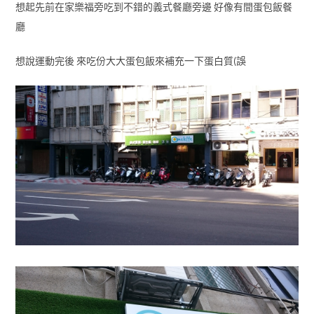
想起先前在家樂福旁吃到不錯的義式餐廳旁邊 好像有間蛋包飯餐
廳
想說運動完後 來吃份大大蛋包飯來補充一下蛋白質(誤