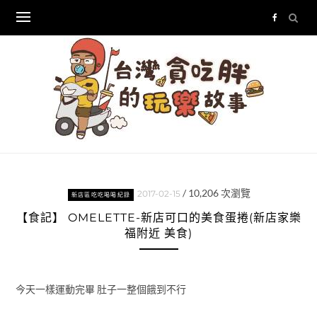
Skip
to
content
/
10,206
次瀏覽
2017-02-15
新店區吃吃喝喝紀錄
【食記】 OMELETTE-新店可口的美食蛋捲(新店家樂
福附近 美食)
今天一樣運動完畢 肚子一整個餓到不行