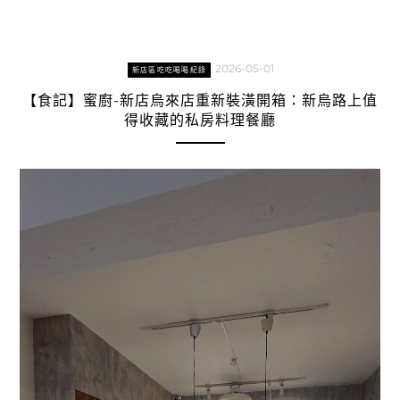
2026-05-01
新店區吃吃喝喝紀錄
【食記】蜜廚-新店烏來店重新裝潢開箱：新烏路上值
得收藏的私房料理餐廳