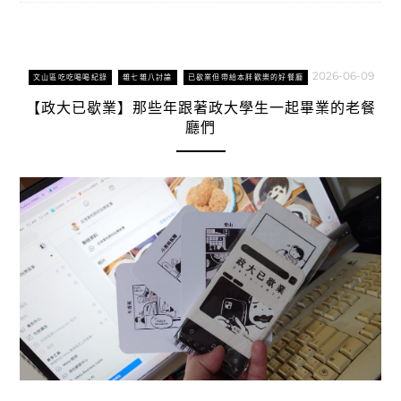
2026-06-09
文山區吃吃喝喝紀錄
雜七雜八討論
已歇業但帶給本胖歡樂的好餐廳
【政大已歇業】那些年跟著政大學生一起畢業的老餐
廳們