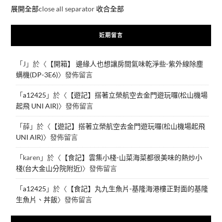
展開全部
close all separator
收合全部
近期留言
「
J
」於〈
【開箱】 邊緣人也想讓房間氣味乾淨些-紫外線除塵
螨機(DP-3E6)
〉發佈留言
「
a12425
」於〈
【遊記】搭著立榮航空去金門遊玩囉(松山機場
起飛 UNI AIR)
〉發佈留言
「
薛
」於〈
【遊記】搭著立榮航空去金門遊玩囉(松山機場起飛
UNI AIR)
〉發佈留言
「
karen
」於〈
【食記】雲集小棧-山菜海菜都很美味的熱炒小
棧(台大金山分院附近)
〉發佈留言
「
a12425
」於〈
【食記】丸九生魚片-基隆海港樓正對面的基隆
生魚片、丼飯
〉發佈留言