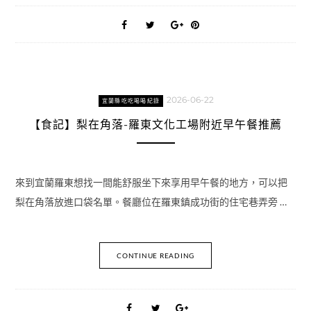
2026-06-22
宜蘭縣吃吃喝喝紀錄
【食記】梨在角落-羅東文化工場附近早午餐推薦
來到宜蘭羅東想找一間能舒服坐下來享用早午餐的地方，可以把
梨在角落放進口袋名單。餐廳位在羅東鎮成功街的住宅巷弄旁 …
CONTINUE READING