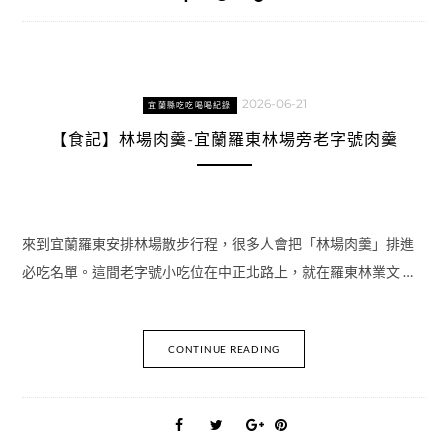
2026-06-21
宜蘭縣吃吃喝喝紀錄
【食記】林場肉羹-宜蘭羅東林場旁老字號肉羹
來到宜蘭羅東安排林場散步行程，很多人會把「林場肉羹」排進
必吃名單。這間老字號小吃位在中正北路上，就在羅東林業文 …
CONTINUE READING