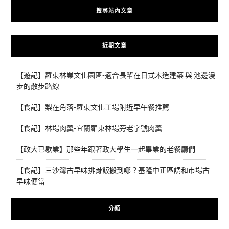
搜尋站內文章
近期文章
【遊記】羅東林業文化園區-適合長輩在日式木造建築 與 池邊漫
步的散步路線
【食記】梨在角落-羅東文化工場附近早午餐推薦
【食記】林場肉羹-宜蘭羅東林場旁老字號肉羹
【政大已歇業】那些年跟著政大學生一起畢業的老餐廳們
【食記】三沙灣古早味排骨飯搬到哪？基隆中正區調和市場古
早味便當
分類