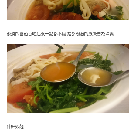
淡淡的番茄香喝起來一點都不膩 給整碗湯的感覺更為清爽~
什錦炒麵