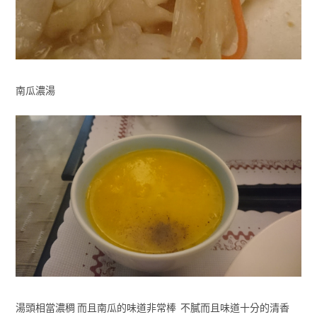
南瓜濃湯
湯頭相當濃稠 而且南瓜的味道非常棒 不膩而且味道十分的清香