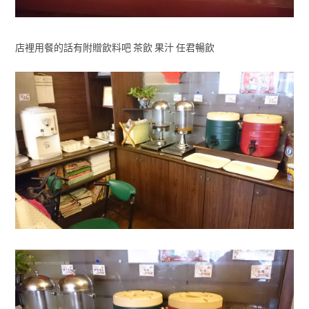
店裡用餐的話有附贈飲料吧 茶飲 果汁 任君暢飲