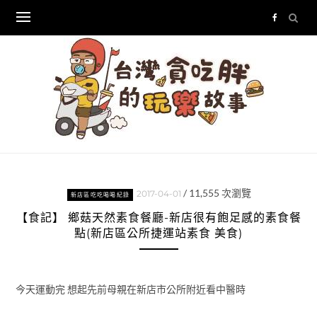
Skip
to
content
/
11,555
次瀏覽
2017-04-01
新店區吃吃喝喝紀錄
【食記】 鄉菇天然素食餐廳-新店很有飽足感的素食餐
點(新店區公所捷運站素食 美食)
今天運動完 想起先前母親在新店市公所附近看中醫時