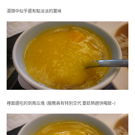
湯頭中似乎還有點淡淡的薑味
裡面還吃的到南瓜塊 (服務員有特別交代 要趁熱趕快喝歐~)