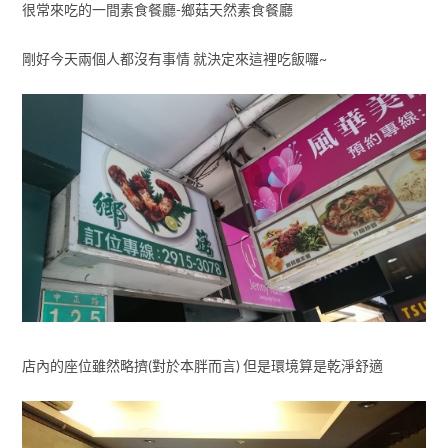
很常來吃的一間素食餐廳-鄉菇天然素食餐廳
剛好今天兩個人都沒有事情 就決定來這裡吃飯囉~
店內的座位雖然略擠(對於本胖而言) 但是環境算是乾淨舒適