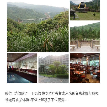
終於…請假放了一下長假 這次本胖帶著家人來到台東來好好放輕
鬆遊玩 由於本胖..平常上班積了不少疲勞 …