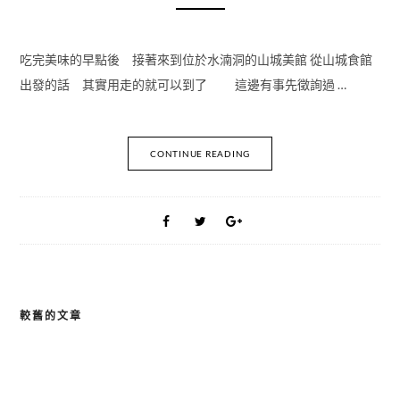
吃完美味的早點後 接著來到位於水湳洞的山城美館 從山城食館
出發的話 其實用走的就可以到了 這邊有事先徵詢過 …
CONTINUE READING
較舊的文章
文
章
導