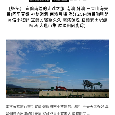
【遊記】 宜蘭南端的走跳之旅-南澳 蘇澳 三星山海美
景(阿里豆漿 神秘海灘 南澳農場 海洋20M海景咖啡館
阿信小吃部 宜蘭民宿窩久久 窯烤麵包 宜蘭麥田現釀
啤酒 大進市集 屋頂田園廚房)
本次家族旅行來到宜蘭 做個周末小放鬆的小旅行 今天天氣好好 真
是個適合出遊的好天氣 家族成員中有老人 還有腳受 …