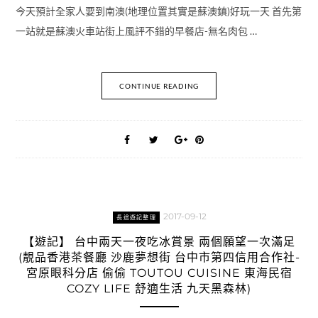
今天預計全家人要到南澳(地理位置其實是蘇澳鎮)好玩一天 首先第
一站就是蘇澳火車站街上風評不錯的早餐店-無名肉包 …
CONTINUE READING
2017-09-12
長途遊記整理
【遊記】 台中兩天一夜吃冰賞景 兩個願望一次滿足
(靚品香港茶餐廳 沙鹿夢想街 台中市第四信用合作社-
宮原眼科分店 偷偷 TOUTOU CUISINE 東海民宿
COZY LIFE 舒適生活 九天黑森林)