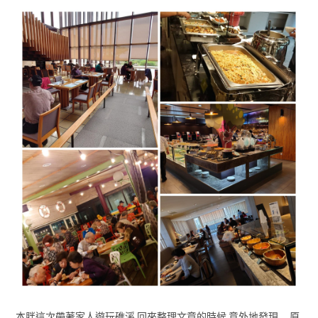
本胖這次帶著家人遊玩礁溪 回來整理文章的時候 意外地發現…. 原