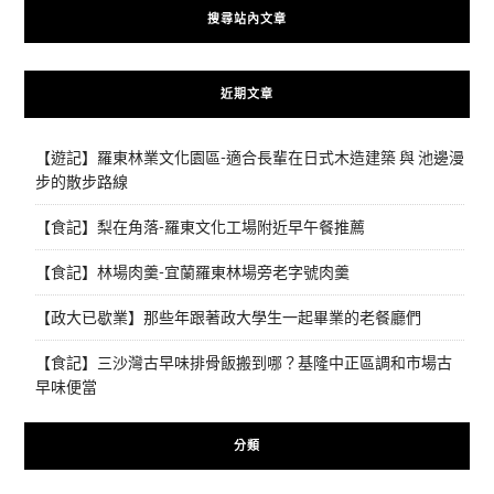
搜尋站內文章
近期文章
【遊記】羅東林業文化園區-適合長輩在日式木造建築 與 池邊漫
步的散步路線
【食記】梨在角落-羅東文化工場附近早午餐推薦
【食記】林場肉羹-宜蘭羅東林場旁老字號肉羹
【政大已歇業】那些年跟著政大學生一起畢業的老餐廳們
【食記】三沙灣古早味排骨飯搬到哪？基隆中正區調和市場古
早味便當
分類