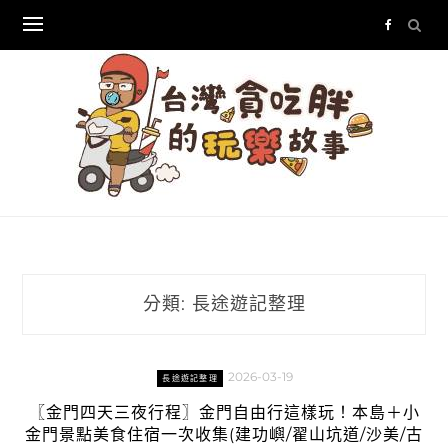
Skip
to
content
分類:
長途遊記整理
2026-03-19
長途遊記整理
〖金門四天三夜行程〗金門自由行這樣玩！本島＋小
金門景點美食住宿一次收集(建功嶼/翟山坑道/沙美/古