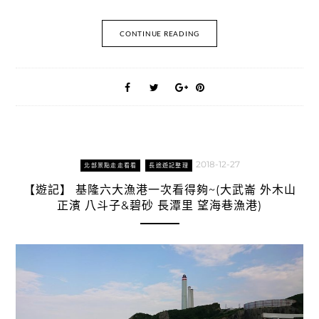
CONTINUE READING
2018-12-27
北部景點走走看看
長途遊記整理
【遊記】 基隆六大漁港一次看得夠~(大武崙 外木山
正濱 八斗子&碧砂 長潭里 望海巷漁港)