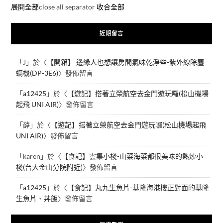
展開全部
close all separator
收合全部
近期留言
「
J
」於〈
【開箱】 邊緣人也想讓房間氣味乾淨些-紫外線除塵
螨機(DP-3E6)
〉發佈留言
「
a12425
」於〈
【遊記】搭著立榮航空去金門遊玩囉(松山機場
起飛 UNI AIR)
〉發佈留言
「
薛
」於〈
【遊記】搭著立榮航空去金門遊玩囉(松山機場起飛
UNI AIR)
〉發佈留言
「
karen
」於〈
【食記】雲集小棧-山菜海菜都很美味的熱炒小
棧(台大金山分院附近)
〉發佈留言
「
a12425
」於〈
【食記】丸九生魚片-基隆海港樓正對面的基隆
生魚片、丼飯
〉發佈留言