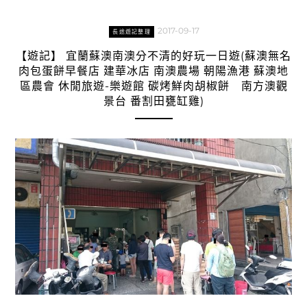
2017-09-17
長途遊記整理
【遊記】 宜蘭蘇澳南澳分不清的好玩一日遊(蘇澳無名
肉包蛋餅早餐店 建華冰店 南澳農場 朝陽漁港 蘇澳地
區農會 休閒旅遊-樂遊館 碳烤鮮肉胡椒餅 南方澳觀
景台 番割田甕缸雞)