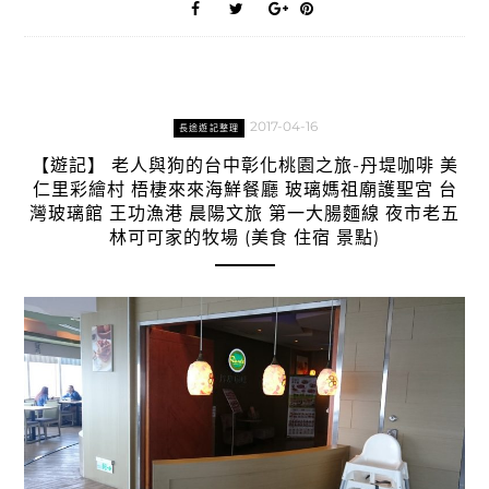
2017-04-16
長途遊記整理
【遊記】 老人與狗的台中彰化桃園之旅-丹堤咖啡 美
仁里彩繪村 梧棲來來海鮮餐廳 玻璃媽祖廟護聖宮 台
灣玻璃館 王功漁港 晨陽文旅 第一大腸麵線 夜市老五
林可可家的牧場 (美食 住宿 景點)