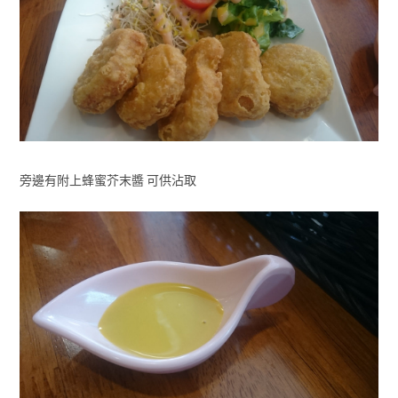
旁邊有附上蜂蜜芥末醬 可供沾取