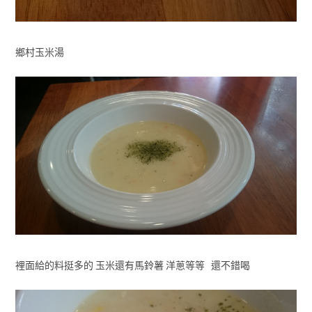
鄉村玉米湯
裡面給的料挺多的 玉米還有馬鈴薯 洋蔥等等 還不錯喝