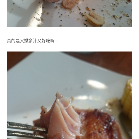
真的是又嫩多汁又好吃啊~