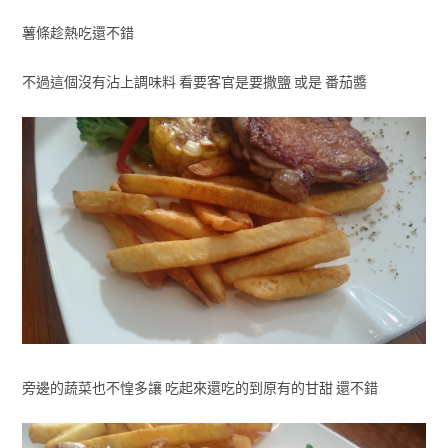
薯條趁熱吃還不錯
不過這個沒有沾上調味料 看要客官是要撒鹽 或是 番茄醬
旁邊的蔬菜也不惶多讓 吃起來還吃的到原有的甘甜 還不錯