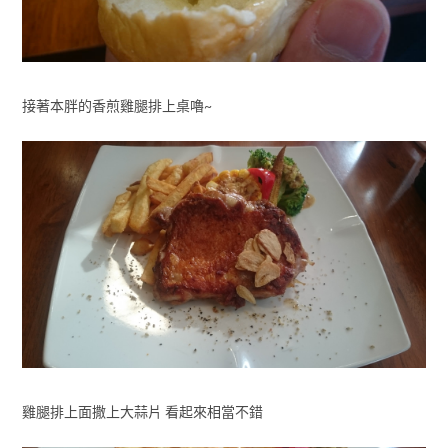
接著本胖的香煎雞腿排上桌嚕~
雞腿排上面撒上大蒜片 看起來相當不錯