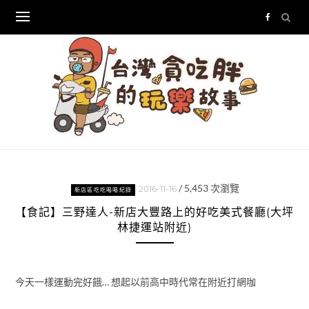
Skip
to
content
/
5,453
次瀏覽
2016-11-16
新店區吃吃喝喝紀錄
【食記】三野達人-新店大豐路上的好吃美式餐廳(大坪
林捷運站附近)
今天一樣運動完好餓… 想起以前高中時代常在附近打網咖