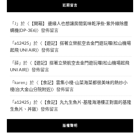
近期留言
「
J
」於〈
【開箱】 邊緣人也想讓房間氣味乾淨些-紫外線除塵
螨機(DP-3E6)
〉發佈留言
「
a12425
」於〈
【遊記】搭著立榮航空去金門遊玩囉(松山機場
起飛 UNI AIR)
〉發佈留言
「
薛
」於〈
【遊記】搭著立榮航空去金門遊玩囉(松山機場起飛
UNI AIR)
〉發佈留言
「
karen
」於〈
【食記】雲集小棧-山菜海菜都很美味的熱炒小
棧(台大金山分院附近)
〉發佈留言
「
a12425
」於〈
【食記】丸九生魚片-基隆海港樓正對面的基隆
生魚片、丼飯
〉發佈留言
版權聲明