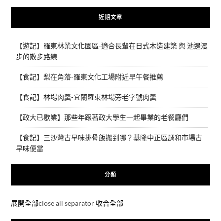
近期文章
【遊記】羅東林業文化園區-適合長輩在日式木造建築 與 池邊漫
步的散步路線
【食記】梨在角落-羅東文化工場附近早午餐推薦
【食記】林場肉羹-宜蘭羅東林場旁老字號肉羹
【政大已歇業】那些年跟著政大學生一起畢業的老餐廳們
【食記】三沙灣古早味排骨飯搬到哪？基隆中正區調和市場古
早味便當
分類
展開全部
close all separator
收合全部