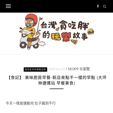
Skip
to
content
/
18,009
次瀏覽
2017-04-27
新店區吃吃喝喝紀錄
【食記】 美味廚房早餐-新店來點不一樣的早點 (大坪
林捷運站 早餐美食)
今天一樣是運動完 肚子餓到不行