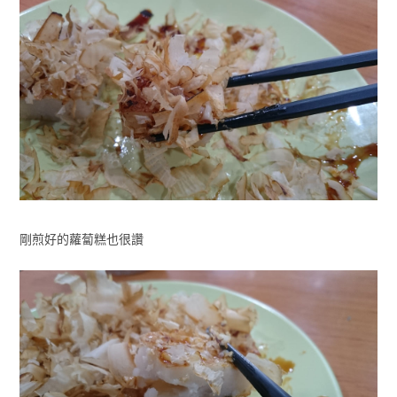
剛煎好的蘿蔔糕也很讚