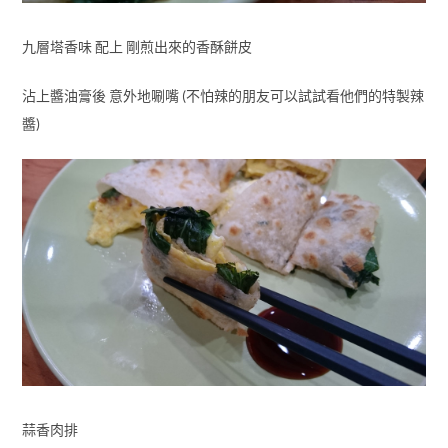
九層塔香味 配上 剛煎出來的香酥餅皮
沾上醬油膏後 意外地唰嘴 (不怕辣的朋友可以試試看他們的特製辣
醬)
蒜香肉排