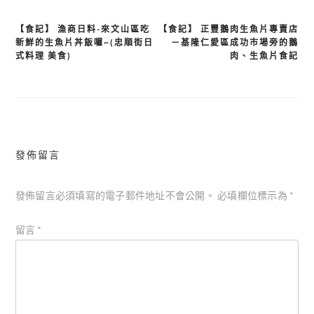
【食記】 漁商日料-來文山區吃
【食記】 正豐鵝肉生魚片專賣店
文
新鮮的生魚片丼飯囉~(忠順街日
－基隆仁愛區成功市場旁的鵝
章
式料理 美食)
肉、生魚片食記
導
覽
發佈留言
發佈留言必須填寫的電子郵件地址不會公開。
必填欄位標示為
*
留言
*