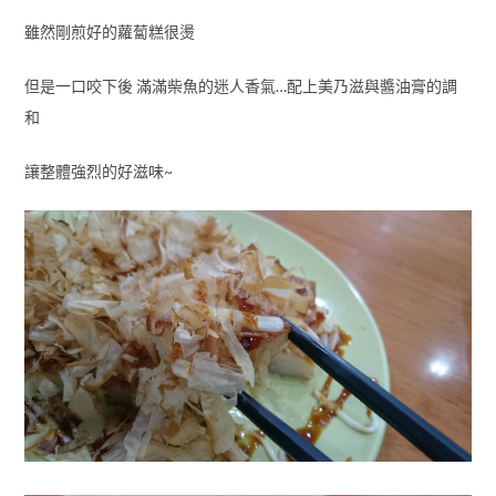
雖然剛煎好的蘿蔔糕很燙
但是一口咬下後 滿滿柴魚的迷人香氣…配上美乃滋與醬油膏的調
和
讓整體強烈的好滋味~