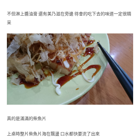
不但淋上醬油膏 還有美乃滋在旁邊 待會的吃下去的味道一定很精
采
真的是滿滿的柴魚片
上桌時整片柴魚片海在飄盪 口水都快要流了出來