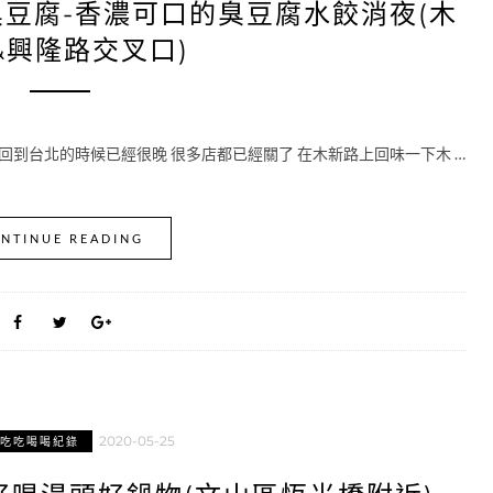
豆腐-香濃可口的臭豆腐水餃消夜(木
&興隆路交叉口)
回到台北的時候已經很晚 很多店都已經關了 在木新路上回味一下木 …
NTINUE READING
2020-05-25
吃吃喝喝紀錄