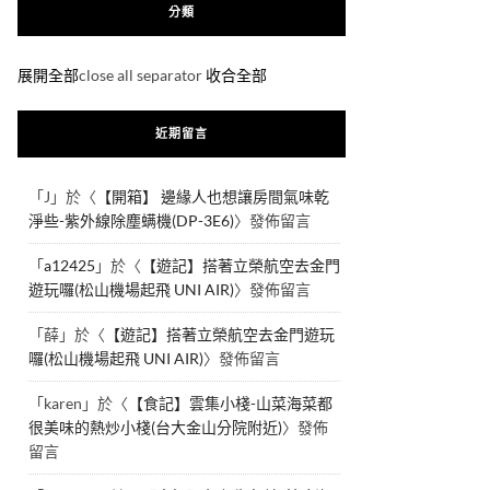
分類
展開全部
close all separator
收合全部
近期留言
「
J
」於〈
【開箱】 邊緣人也想讓房間氣味乾
淨些-紫外線除塵螨機(DP-3E6)
〉發佈留言
「
a12425
」於〈
【遊記】搭著立榮航空去金門
遊玩囉(松山機場起飛 UNI AIR)
〉發佈留言
「
薛
」於〈
【遊記】搭著立榮航空去金門遊玩
囉(松山機場起飛 UNI AIR)
〉發佈留言
「
karen
」於〈
【食記】雲集小棧-山菜海菜都
很美味的熱炒小棧(台大金山分院附近)
〉發佈
留言