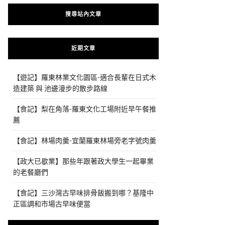
搜尋站內文章
近期文章
【遊記】羅東林業文化園區-適合長輩在日式木
造建築 與 池邊漫步的散步路線
【食記】梨在角落-羅東文化工場附近早午餐推
薦
【食記】林場肉羹-宜蘭羅東林場旁老字號肉羹
【政大已歇業】那些年跟著政大學生一起畢業
的老餐廳們
【食記】三沙灣古早味排骨飯搬到哪？基隆中
正區調和市場古早味便當