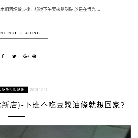
木柵河堤散步後 …想說下午要來點甜點 於是在恆光 …
NTINUE READING
2019-12-11
區吃吃喝喝紀錄
木新店)-下班不吃豆漿油條就想回家?