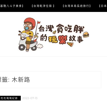
【基隆八斗子美食】
【台灣乾淨住宿 】
【台灣本島長途旅行】
【日本
標籤:
木新路
2022-07-13
區吃吃喝喝紀錄