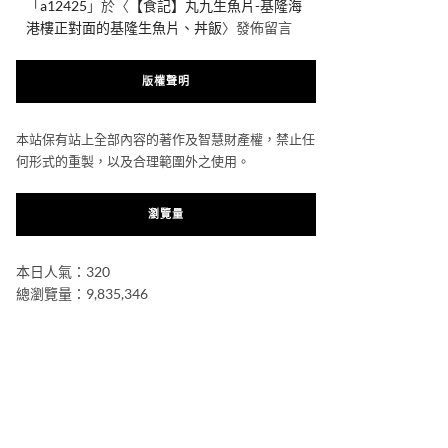
「
a12425
」於〈
【食記】丸九生魚片-基隆海
港樓正對面的基隆生魚片、丼飯
〉發佈留言
版權聲明
本站保有站上全部內容的著作及智慧財產權，禁止任
何形式的重製，以及合理範圍外之使用。
瀏覽量
本日人氣：320
總瀏覽量：9,835,346