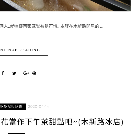
個人..就這樣回家感覺有點可惜…本胖在木新路閒晃的 …
NTINUE READING
2020-04-14
區吃吃喝喝紀錄
花當作下午茶甜點吧~(木新路冰店)