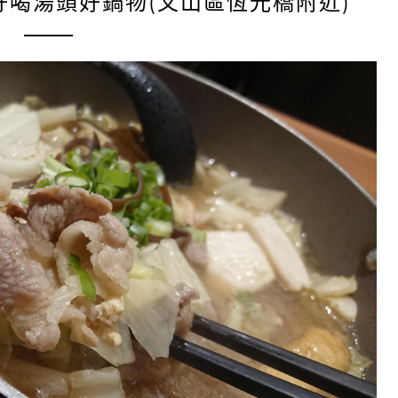
好喝湯頭好鍋物(文山區恆光橋附近)