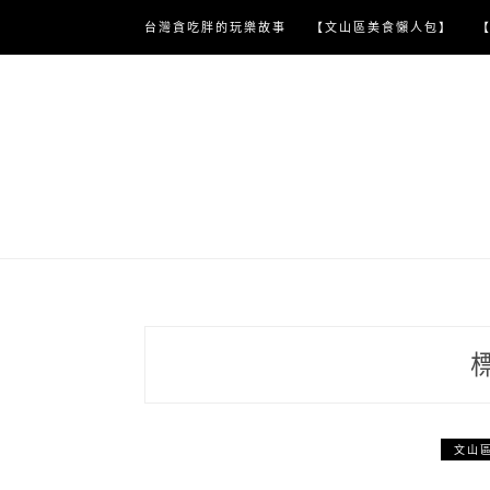
Skip
台灣貪吃胖的玩樂故事
【文山區美食懶人包】
to
content
文山