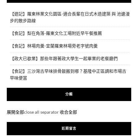
【遊記】羅東林業文化園區-適合長輩在日式木造建築 與 池邊漫
步的散步路線
【食記】梨在角落-羅東文化工場附近早午餐推薦
【食記】林場肉羹-宜蘭羅東林場旁老字號肉羹
【政大已歇業】那些年跟著政大學生一起畢業的老餐廳們
【食記】三沙灣古早味排骨飯搬到哪？基隆中正區調和市場古
早味便當
分類
展開全部
close all separator
收合全部
近期留言