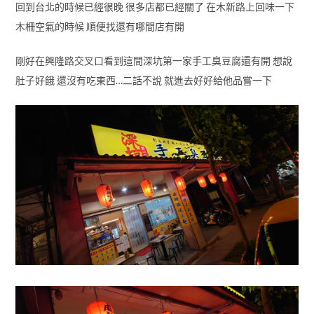
回到台北的時候已經很晚 很多店都已經關了 在木新路上回味一下
木柵空氣的時候 順便找還有哪間店有開
剛好在興隆路交叉口看到這間深坑第一家手工臭豆腐還有開 想說
肚子好餓 還沒有吃東西…二話不說 就進去好好給他品嘗一下