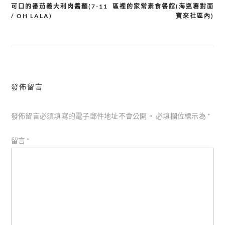
可口的番茄義大利肉醬麵(7-11
區裡的家常素食餐館(海巡署對面
章
/ OH LALA)
寶來社區內)
導
覽
發佈留言
發佈留言必須填寫的電子郵件地址不會公開。
必填欄位標示為
*
留言
*