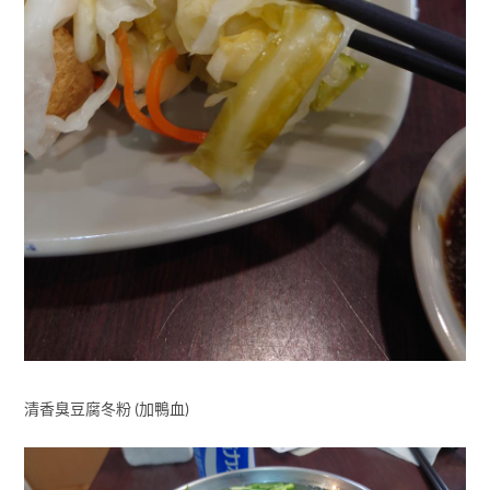
清香臭豆腐冬粉 (加鴨血)