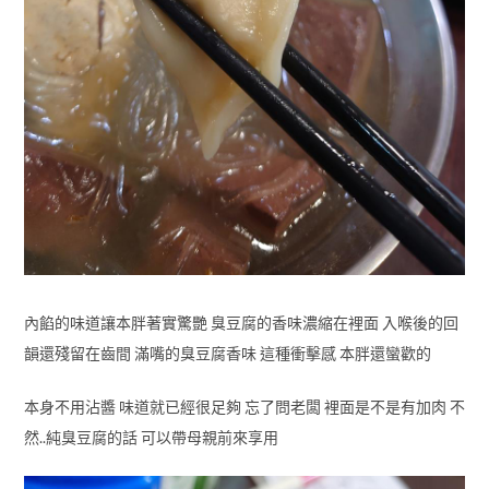
內餡的味道讓本胖著實驚艷 臭豆腐的香味濃縮在裡面 入喉後的回
韻還殘留在齒間 滿嘴的臭豆腐香味 這種衝擊感 本胖還蠻歡的
本身不用沾醬 味道就已經很足夠 忘了問老闆 裡面是不是有加肉 不
然..純臭豆腐的話 可以帶母親前來享用