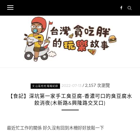
Skip
to
content
/
2,157
次瀏覽
2022-07-13
文山區吃吃喝喝紀錄
【食記】深坑第一家手工臭豆腐-香濃可口的臭豆腐水
餃消夜(木新路&興隆路交叉口)
最近忙工作的關係 好久沒有回到木柵好好放鬆一下