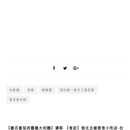
木新路
消夜
興隆路
深坑第一家手工臭豆腐
臭豆腐水餃
【義式番茄肉醬義大利麵】濃郁
【食記】張太太緣素食小吃店-社
文