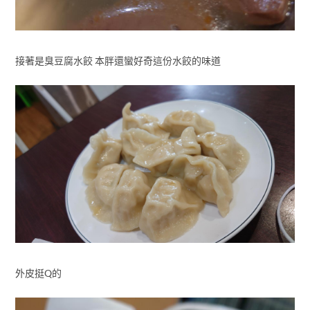
接著是臭豆腐水餃 本胖還蠻好奇這份水餃的味道
外皮挺Q的