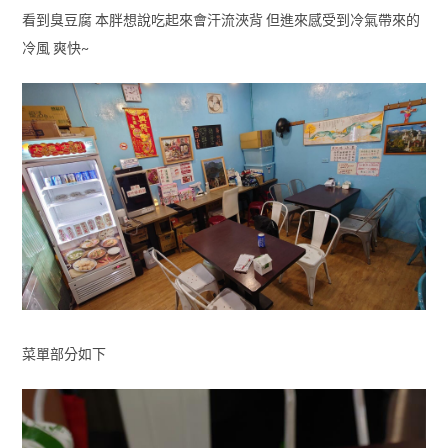
看到臭豆腐 本胖想說吃起來會汗流浹背 但進來感受到冷氣帶來的
冷風 爽快~
菜單部分如下