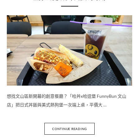
想找文山區新開幕的創意餐廳？「哈丼x哈逗堡 FunnyBun 文山
店」把日式丼飯與美式熱狗堡一次端上桌，平價大 …
CONTINUE READING