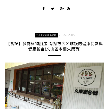
2025-12-05
文山區吃吃喝喝紀錄
【食記】多肉植物廚房-有點被店名耽誤的健康便當與
健康餐盒(文山區木柵久康街)