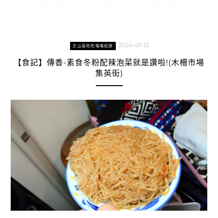
2024-01-13
文山區吃吃喝喝紀錄
【食記】傳香-素食冬粉配辣泡菜就是讚啦!(木柵市場
集英街)