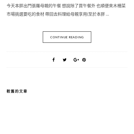
今天本胖出門張羅母親的午餐 想說除了買午餐外 也順便來木柵菜
市場挑選要吃的食材 帶回去料理給母親享用(至於本胖 …
CONTINUE READING
較舊的文章
文
章
導
覽