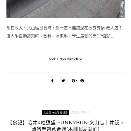
想在政大、文山區覓食時，你一定不能錯過花漾夯夯鍋‑政大店！
店內附自助蔬菜吧、飲料、冰淇淋，學生最愛的高CP值就 …
CONTINUE READING
2025-07-13
文山區吃吃喝喝紀錄
【食記】哈丼X哈逗堡 FUNNYBUN 文山店｜丼飯 ×
熱狗堡創意合體(木柵郵局對面)