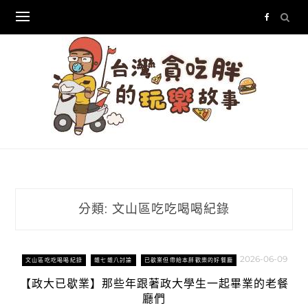
Skip
to
content
分類:
文山區吃吃喝喝紀錄
2026-06-09
文山區吃吃喝喝紀錄
雜七雜八討論
已歇業但帶給本胖歡樂的好餐廳
【政大已歇業】那些年跟著政大學生一起畢業的老餐
廳們