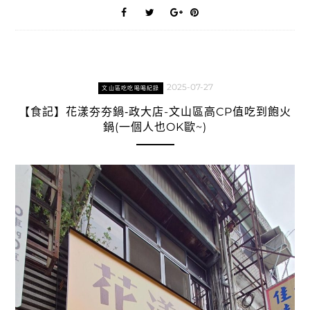
2025-07-27
文山區吃吃喝喝紀錄
【食記】花漾夯夯鍋‑政大店-文山區高CP值吃到飽火
鍋(一個人也OK歐~)