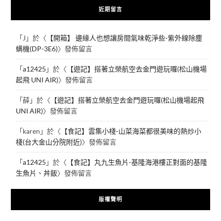
近期留言
「
J
」於〈
【開箱】 邊緣人也想讓房間氣味乾淨些-紫外線除塵
螨機(DP-3E6)
〉發佈留言
「
a12425
」於〈
【遊記】搭著立榮航空去金門遊玩囉(松山機場
起飛 UNI AIR)
〉發佈留言
「
薛
」於〈
【遊記】搭著立榮航空去金門遊玩囉(松山機場起飛
UNI AIR)
〉發佈留言
「
karen
」於〈
【食記】雲集小棧-山菜海菜都很美味的熱炒小
棧(台大金山分院附近)
〉發佈留言
「
a12425
」於〈
【食記】丸九生魚片-基隆海港樓正對面的基隆
生魚片、丼飯
〉發佈留言
版權聲明