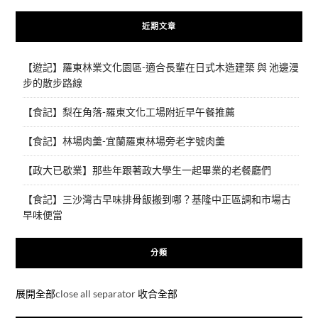
近期文章
【遊記】羅東林業文化園區-適合長輩在日式木造建築 與 池邊漫
步的散步路線
【食記】梨在角落-羅東文化工場附近早午餐推薦
【食記】林場肉羹-宜蘭羅東林場旁老字號肉羹
【政大已歇業】那些年跟著政大學生一起畢業的老餐廳們
【食記】三沙灣古早味排骨飯搬到哪？基隆中正區調和市場古
早味便當
分類
展開全部
close all separator
收合全部