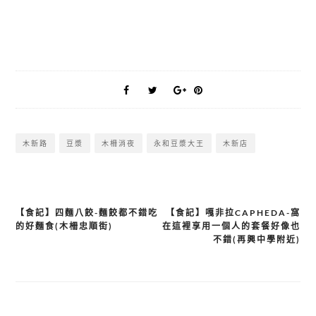
木新路
豆漿
木柵消夜
永和豆漿大王
木新店
【食記】四麵八餃-麵餃都不錯吃
【食記】嘎非拉CAPHEDA-窩
文
的好麵食(木柵忠順街)
在這裡享用一個人的套餐好像也
章
不錯(再興中學附近)
導
覽