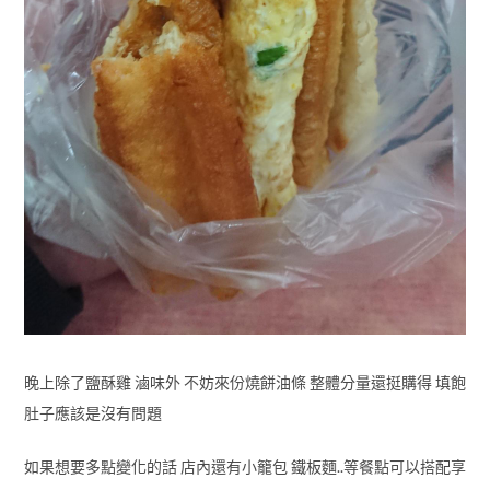
晚上除了鹽酥雞 滷味外 不妨來份燒餅油條 整體分量還挺購得 填飽
肚子應該是沒有問題
如果想要多點變化的話 店內還有小籠包 鐵板麵..等餐點可以搭配享