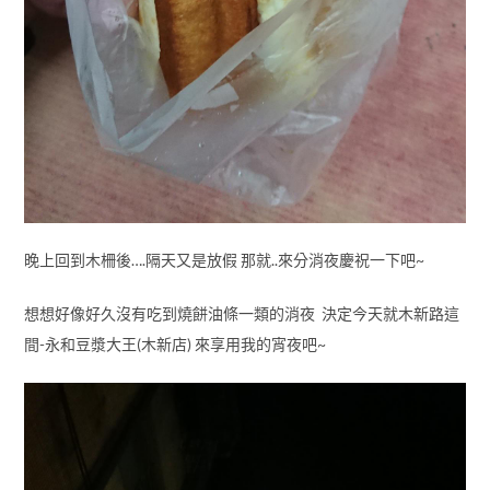
晚上回到木柵後….隔天又是放假 那就..來分消夜慶祝一下吧~
想想好像好久沒有吃到燒餅油條一類的消夜 決定今天就木新路這
間-永和豆漿大王(木新店) 來享用我的宵夜吧~