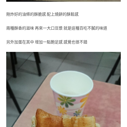
剛炸好的油條的酥脆感 配上燒餅的酥鬆感
兩種酥香的滋味 再來一大口豆漿 就是這種百吃不膩的味道
另外加蛋在其中 增加一點飽足感 感覺也很不錯