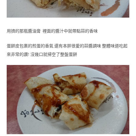
用擠的那瓶醬油膏 裡面的醬汁中就帶點蒜的香味
蛋餅皮包裹的煎蛋的香氣 還有本胖很愛的蒜醬調味 整體味道吃起
來非常的讚! 沒幾口就掃空了整盤蛋餅