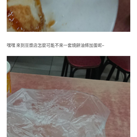
嘿嘿 來到豆漿店怎麼可能不來一套燒餅油條加蛋呢~