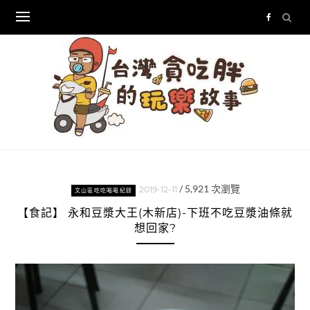
Skip
to
content
/
5,921
次瀏覽
2019-12-11
文山區吃吃喝喝紀錄
【食記】 永和豆漿大王(木新店)-下班不吃豆漿油條就
想回家?