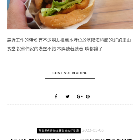
最近工作的時候 有不少朋友推薦本胖位於基隆海科館的1F的里山
食堂 說他們家的漢堡不錯 本胖聽著聽著..嘴都饞了 …
CONTINUE READING
2023-05-03
已歇業但帶給本胖歡樂的好餐廳