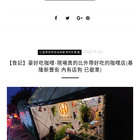
2022-11-04
已歇業但帶給本胖歡樂的好餐廳
【食記】豪好吃咖哩-現場真的比外帶好吃的咖哩店(基
隆新豐街 內有店狗 已歇業)