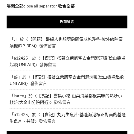
展開全部
close all separator
收合全部
近期留言
「
J
」於〈
【開箱】 邊緣人也想讓房間氣味乾淨些-紫外線除塵
螨機(DP-3E6)
〉發佈留言
「
a12425
」於〈
【遊記】搭著立榮航空去金門遊玩囉(松山機場
起飛 UNI AIR)
〉發佈留言
「
薛
」於〈
【遊記】搭著立榮航空去金門遊玩囉(松山機場起飛
UNI AIR)
〉發佈留言
「
karen
」於〈
【食記】雲集小棧-山菜海菜都很美味的熱炒小
棧(台大金山分院附近)
〉發佈留言
「
a12425
」於〈
【食記】丸九生魚片-基隆海港樓正對面的基隆
生魚片、丼飯
〉發佈留言