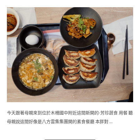
今天跟著母親來到位於木柵國中附近這間新開的-芳珍蔬食 用餐 聽
母親說這間好像是八方雲集集團開的素食餐廳 本胖對 …