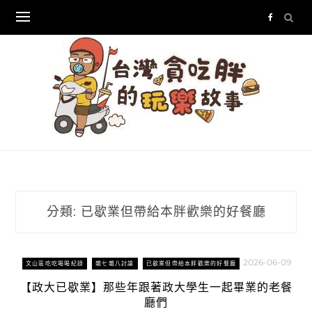
Skip
to
content
分類:
已歇業但帶給本胖歡樂的好餐廳
2026-06-09
文山區吃吃喝喝紀錄
雜七雜八討論
已歇業但帶給本胖歡樂的好餐廳
【政大已歇業】那些年跟著政大學生一起畢業的老餐
廳們