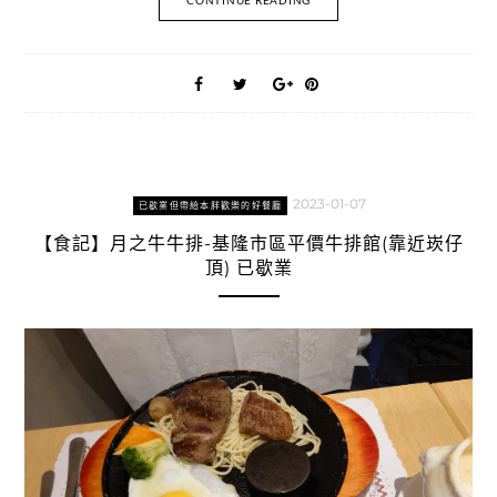
2023-01-07
已歇業但帶給本胖歡樂的好餐廳
【食記】月之牛牛排-基隆市區平價牛排館(靠近崁仔
頂) 已歇業