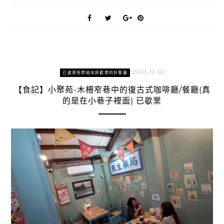
2023-12-02
已歇業但帶給本胖歡樂的好餐廳
【食記】小聚苑-木柵窄巷中的復古式咖啡廳/餐廳(真
的是在小巷子裡面) 已歇業