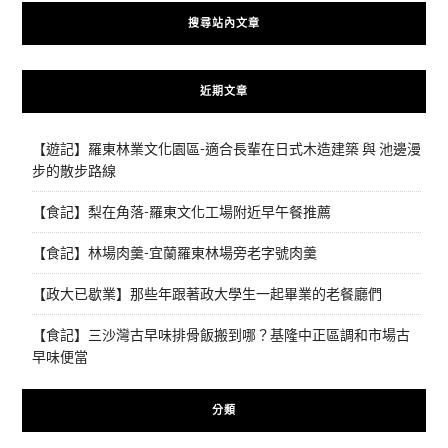
搜尋站內文章
近期文章
【遊記】羅東林業文化園區-適合長輩在日式木造建築 與 池邊漫
步的散步路線
【食記】梨在角落-羅東文化工場附近早午餐推薦
【食記】林場肉羹-宜蘭羅東林場旁老字號肉羹
【政大已歇業】那些年跟著政大學生一起畢業的老餐廳們
【食記】三沙灣古早味排骨飯搬到哪？基隆中正區調和市場古
早味便當
分類