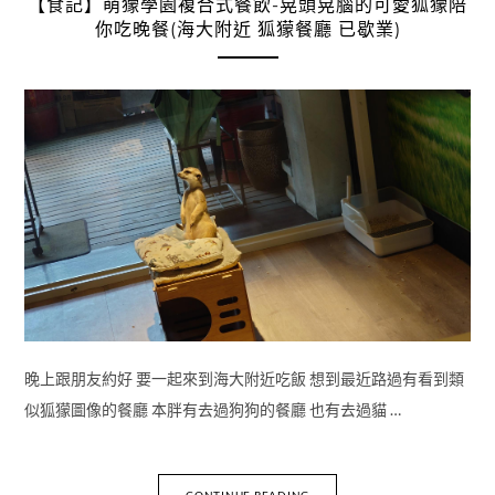
【食記】萌獴學園複合式餐飲-晃頭晃腦的可愛狐獴陪
你吃晚餐(海大附近 狐獴餐廳 已歇業)
晚上跟朋友約好 要一起來到海大附近吃飯 想到最近路過有看到類
似狐獴圖像的餐廳 本胖有去過狗狗的餐廳 也有去過貓 …
CONTINUE READING