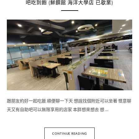
吧吃到飽 (鮮饌館 海洋大學店 已歇業)
跟朋友約好一起吃飯 順便聊一下天 想說找個附近可以坐著 愜意聊
天又有自助吧可以無限享用的店家 本胖想來想去 想 …
CONTINUE READING