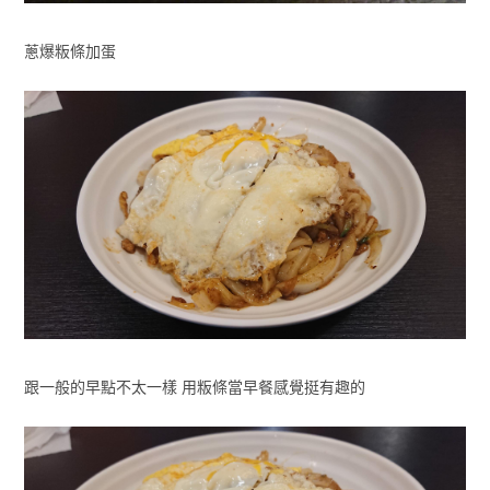
蔥爆粄條加蛋
跟一般的早點不太一樣 用粄條當早餐感覺挺有趣的