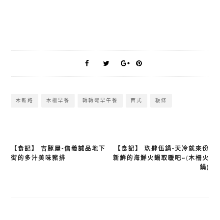
木新路
木柵早餐
轉轉彎早午餐
西式
粄條
【食記】 吉豚屋-信義誠品地下
【食記】 玖肆伍鍋-天冷就來份
文
街的多汁美味豬排
新鮮的海鮮火鍋取暖吧~(木柵火
章
鍋)
導
覽