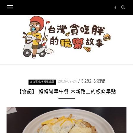
Skip
to
content
2019-09-24
/
3,282
次瀏覽
文山區吃吃喝喝紀錄
【食記】 轉轉彎早午餐-木新路上的板條早點