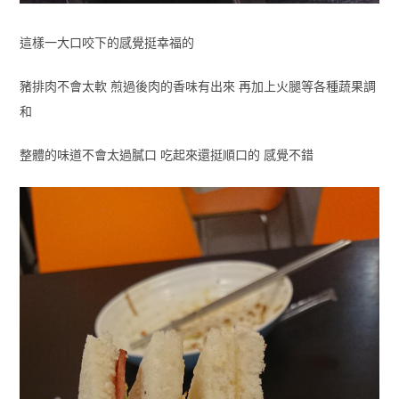
這樣一大口咬下的感覺挺幸福的
豬排肉不會太軟 煎過後肉的香味有出來 再加上火腿等各種蔬果調
和
整體的味道不會太過膩口 吃起來還挺順口的 感覺不錯