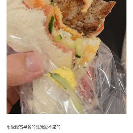
用粄條當早餐的感覺挺不錯的