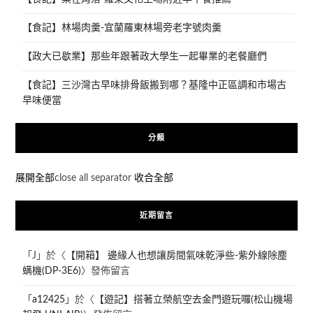
【食記】林場肉羹-宜蘭羅東林場旁老字號肉羹
【政大已歇業】那些年跟著政大學生一起畢業的老餐廳們
【食記】三沙灣古早味排骨飯搬到哪？基隆中正區調和市場古
早味便當
分類
展開全部
close all separator
收合全部
近期留言
「
J
」於〈
【開箱】 邊緣人也想讓房間氣味乾淨些-紫外線除塵
螨機(DP-3E6)
〉發佈留言
「
a12425
」於〈
【遊記】搭著立榮航空去金門遊玩囉(松山機場