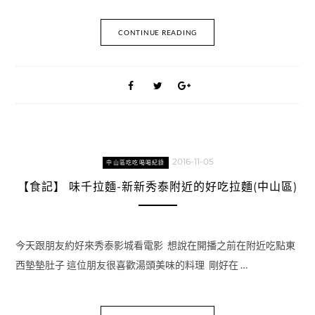
CONTINUE READING
2016-11-05
中山區吃吃喝喝紀錄
【食記】 味千拉麵-新新秀泰附近的好吃拉麵(中山區)
今天跟朋友約好來秀泰影城看電影 想說在開播之前在附近吃點東
西墊墊肚子 這位朋友很喜歡湯頭美味的料理 剛好在 …