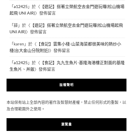
「
a12425
」於〈
【遊記】搭著立榮航空去金門遊玩囉(松山機場
起飛 UNI AIR)
〉發佈留言
「
薛
」於〈
【遊記】搭著立榮航空去金門遊玩囉(松山機場起飛
UNI AIR)
〉發佈留言
「
karen
」於〈
【食記】雲集小棧-山菜海菜都很美味的熱炒小
棧(台大金山分院附近)
〉發佈留言
「
a12425
」於〈
【食記】丸九生魚片-基隆海港樓正對面的基隆
生魚片、丼飯
〉發佈留言
版權聲明
本站保有站上全部內容的著作及智慧財產權，禁止任何形式的重製，以
及合理範圍外之使用。
瀏覽量