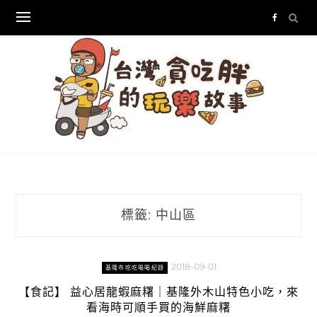
Skip
to
content
標籤:
中山區
2018-09-01
基隆市吃吃喝喝紀錄
【食記】 益心居龍蝦麻糬｜基隆外木山特色小吃，來
看海時可順手買的海鮮麻糬