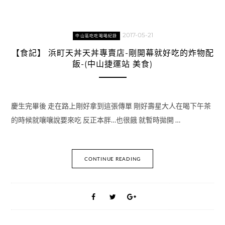
2017-05-21
中山區吃吃喝喝紀錄
【食記】 浜町天丼天丼專賣店-剛開幕就好吃的炸物配
飯-(中山捷運站 美食)
慶生完畢後 走在路上剛好拿到這張傳單 剛好壽星大人在喝下午茶
的時候就嚷嚷說要來吃 反正本胖…也很餓 就暫時拋開 …
CONTINUE READING