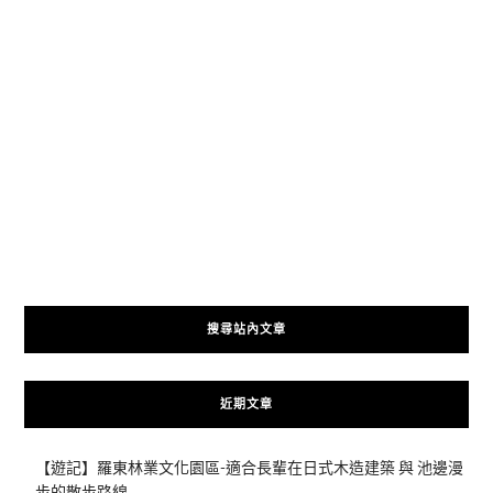
搜尋站內文章
近期文章
【遊記】羅東林業文化園區-適合長輩在日式木造建築 與 池邊漫
步的散步路線