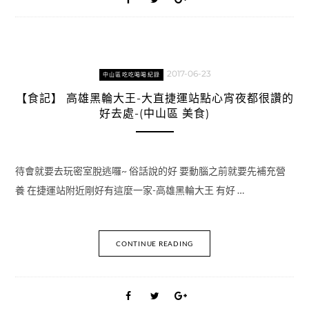
2017-06-23
中山區吃吃喝喝紀錄
【食記】 高雄黑輪大王-大直捷運站點心宵夜都很讚的
好去處-(中山區 美食)
待會就要去玩密室脫逃囉~ 俗話說的好 要動腦之前就要先補充營
養 在捷運站附近剛好有這麼一家-高雄黑輪大王 有好 …
CONTINUE READING