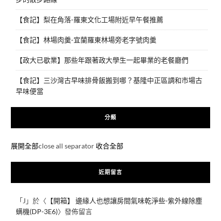
【食記】梨在角落-羅東文化工場附近早午餐推薦
【食記】林場肉羹-宜蘭羅東林場旁老字號肉羹
【政大已歇業】那些年跟著政大學生一起畢業的老餐廳們
【食記】三沙灣古早味排骨飯搬到哪？基隆中正區調和市場古
早味便當
分類
展開全部
close all separator
收合全部
近期留言
「
J
」於〈
【開箱】 邊緣人也想讓房間氣味乾淨些-紫外線除塵
螨機(DP-3E6)
〉發佈留言