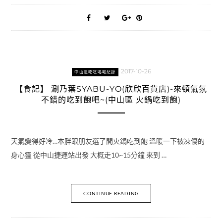
2017-10-26
中山區吃吃喝喝紀錄
【食記】 涮乃葉SYABU-YO(欣欣百貨店)-來頓氣氛
不錯的吃到飽吧~(中山區 火鍋吃到飽)
天氣變得好冷…本胖跟朋友選了間火鍋吃到飽 溫暖一下被凍傷的
身心靈 從中山捷運站出發 大概走10~15分鐘 來到 …
CONTINUE READING