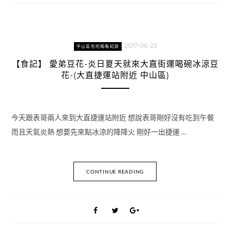
2017-06-23
中山區吃吃喝喝紀錄
【食記】 愛弟豆花-炎日夏天就來大直街運喝碗冰涼豆
花-(大直捷運站附近 中山區)
今天跟表哥兩人來到大直捷運站附近 想說表哥剛好沒有吃到午餐
而且天氣炎熱 想要先來點冰涼的降降火 剛好一出捷運 …
CONTINUE READING