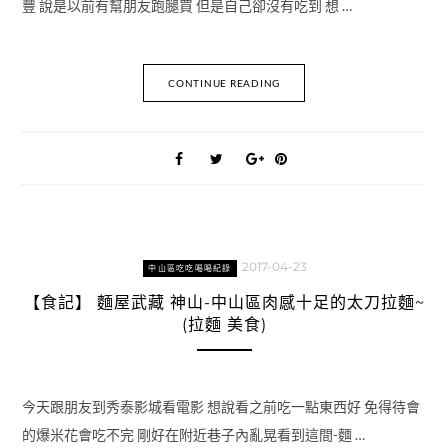
豐 說是以前有幫朋友跑腿買 但是自己卻沒有吃到 想 …
CONTINUE READING
2017-04-23
中山區吃吃喝喝紀錄
【食記】 麵屋武藏 神山-中山區肉感十足的太刀拉麵~
(拉麵 美食)
今天跟朋友到秀泰影城看電影 想說看之前吃一點東西好 免得待會
的爆米花會吃不完 剛好在附近巷子內亂晃看到這間-麵 …