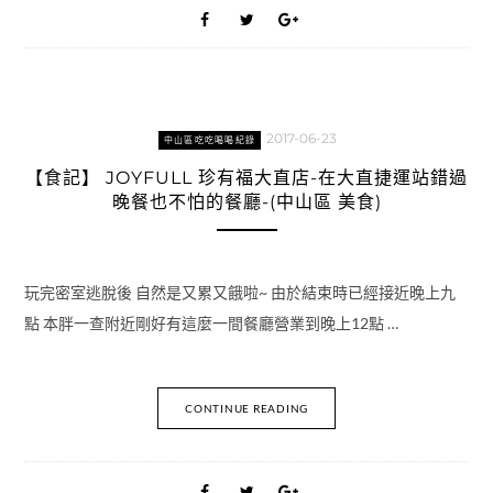
2017-06-23
中山區吃吃喝喝紀錄
【食記】 JOYFULL 珍有福大直店-在大直捷運站錯過
晚餐也不怕的餐廳-(中山區 美食)
玩完密室逃脫後 自然是又累又餓啦~ 由於結束時已經接近晚上九
點 本胖一查附近剛好有這麼一間餐廳營業到晚上12點 …
CONTINUE READING