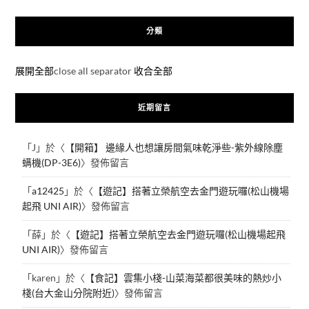
分類
展開全部
close all separator
收合全部
近期留言
「
J
」於〈
【開箱】 邊緣人也想讓房間氣味乾淨些-紫外線除塵
螨機(DP-3E6)
〉發佈留言
「
a12425
」於〈
【遊記】搭著立榮航空去金門遊玩囉(松山機場
起飛 UNI AIR)
〉發佈留言
「
薛
」於〈
【遊記】搭著立榮航空去金門遊玩囉(松山機場起飛
UNI AIR)
〉發佈留言
「
karen
」於〈
【食記】雲集小棧-山菜海菜都很美味的熱炒小
棧(台大金山分院附近)
〉發佈留言