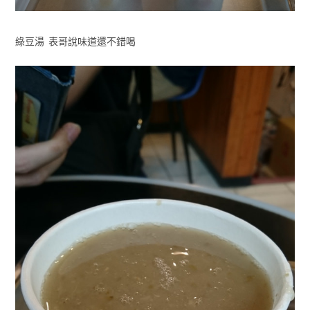
綠豆湯 表哥說味道還不錯喝