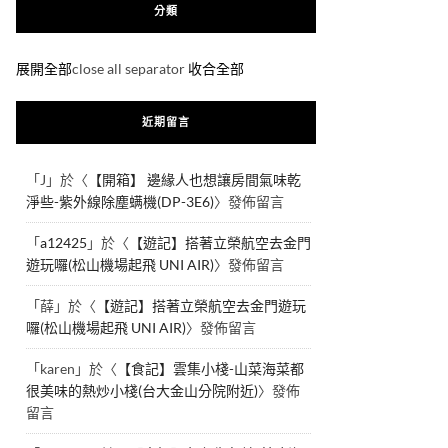
分類
展開全部
close all separator
收合全部
近期留言
「
J
」於〈
【開箱】 邊緣人也想讓房間氣味乾
淨些-紫外線除塵螨機(DP-3E6)
〉發佈留言
「
a12425
」於〈
【遊記】搭著立榮航空去金門
遊玩囉(松山機場起飛 UNI AIR)
〉發佈留言
「
薛
」於〈
【遊記】搭著立榮航空去金門遊玩
囉(松山機場起飛 UNI AIR)
〉發佈留言
「
karen
」於〈
【食記】雲集小棧-山菜海菜都
很美味的熱炒小棧(台大金山分院附近)
〉發佈
留言