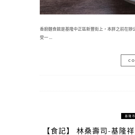
香廚麵食館是基隆中正區新豐街上，本胖之前在辦
受一 …
CO
基隆
【食記】 林桑壽司-基隆