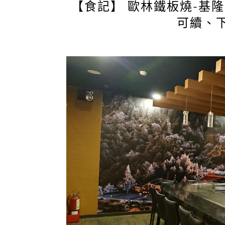
【食記】 歐林鐵板燒-基
可續、