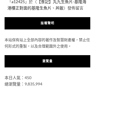
「
a12425
」於〈
【食記】丸九生魚片-基隆海
港樓正對面的基隆生魚片、丼飯
〉發佈留言
版權聲明
本站保有站上全部內容的著作及智慧財產權，禁止任
何形式的重製，以及合理範圍外之使用。
瀏覽量
本日人氣：450
總瀏覽量：9,835,994