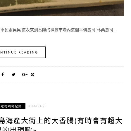
騎車到處晃晃 這次來到基隆的祥豐市場內這間平價壽司-林桑壽司 …
NTINUE READING
2019-08-21
市吃吃喝喝紀錄
平島海產大街上的大香腸(有時會有超大
根的出現歐~