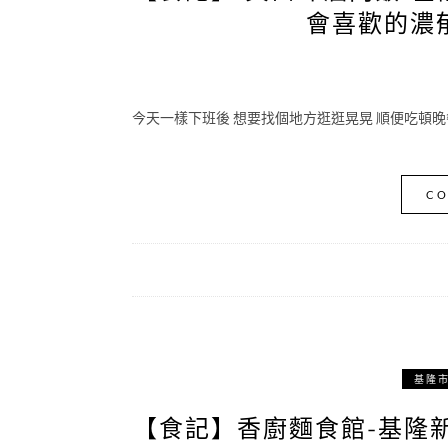
會喜歡的濃郁
今天一樣下班後 想要找個地方逛逛晃晃 順便吃頓晚
CO
基隆
【食記】香廚麵食館-基隆