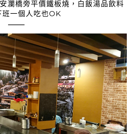
隆安瀾橋旁平價鐵板燒，白飯湯品飲料
下班一個人吃也OK