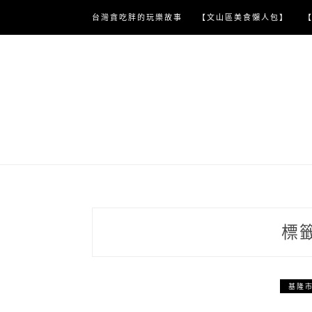
Skip
台灣貪吃胖的玩樂故事
【文山區美食懶人包】
to
content
標
基隆