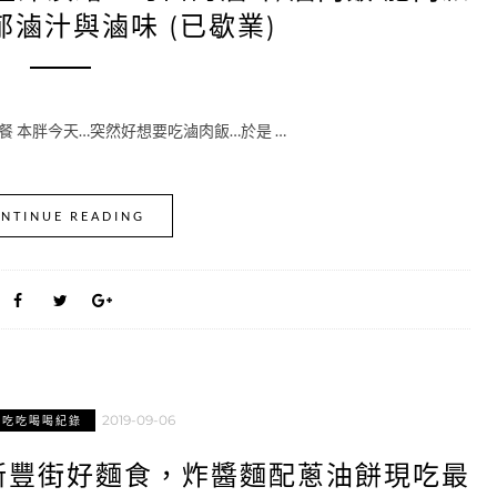
滷汁與滷味 (已歇業)
餐 本胖今天…突然好想要吃滷肉飯…於是 …
NTINUE READING
2019-09-06
市吃吃喝喝紀錄
新豐街好麵食，炸醬麵配蔥油餅現吃最