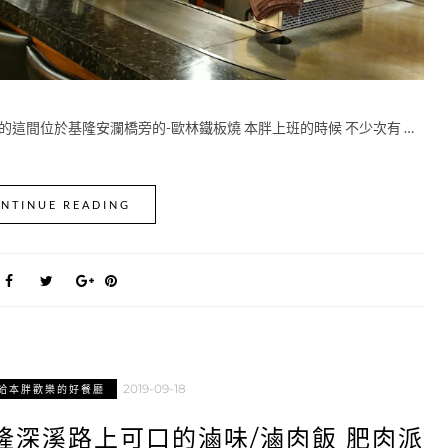
的這間位於基隆安瀾橋旁的-歐林鐵板燒 本胖上班的時候 不少次有 …
NTINUE READING
2019-09-18
給本胖歡樂的好餐廳
隆深溪路上可口的滷味/滷肉飯 肥肉派