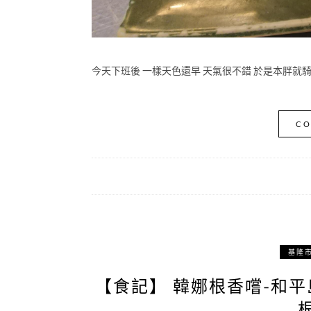
今天下班後 一樣天色還早 天氣很不錯 於是本胖就
CO
基隆
【食記】 韓娜根香嚐-和