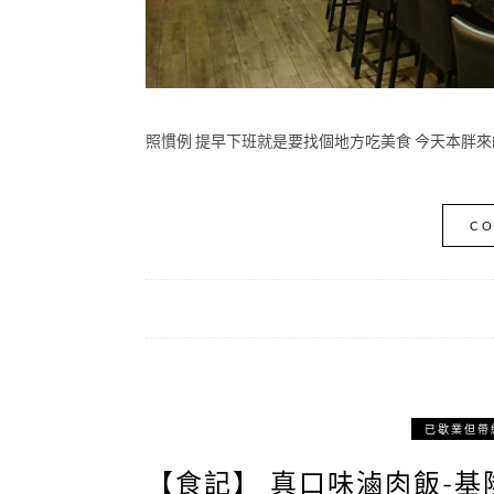
照慣例 提早下班就是要找個地方吃美食 今天本胖來
CO
已歇業但帶
【食記】 真口味滷肉飯-基