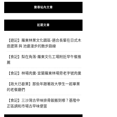
搜尋站內文章
近期文章
【遊記】羅東林業文化園區-適合長輩在日式木
造建築 與 池邊漫步的散步路線
【食記】梨在角落-羅東文化工場附近早午餐推
薦
【食記】林場肉羹-宜蘭羅東林場旁老字號肉羹
【政大已歇業】那些年跟著政大學生一起畢業
的老餐廳們
【食記】三沙灣古早味排骨飯搬到哪？基隆中
正區調和市場古早味便當