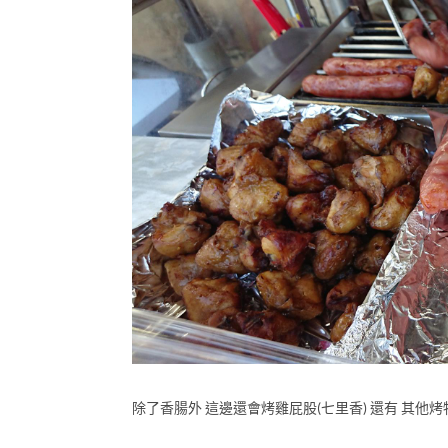
除了香腸外 這邊還會烤雞屁股(七里香) 還有 其他烤