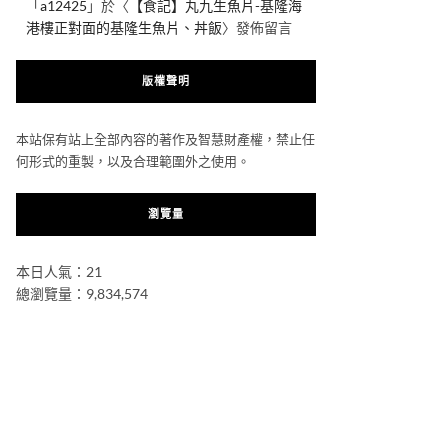
「
a12425
」於〈
【食記】丸九生魚片-基隆海
港樓正對面的基隆生魚片、丼飯
〉發佈留言
版權聲明
本站保有站上全部內容的著作及智慧財產權，禁止任
何形式的重製，以及合理範圍外之使用。
瀏覽量
本日人氣：21
總瀏覽量：9,834,574