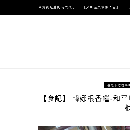
Skip
台灣貪吃胖的玩樂故事
【文山區美食懶人包】
to
content
基隆市吃吃喝
【食記】 韓娜根香嚐-和