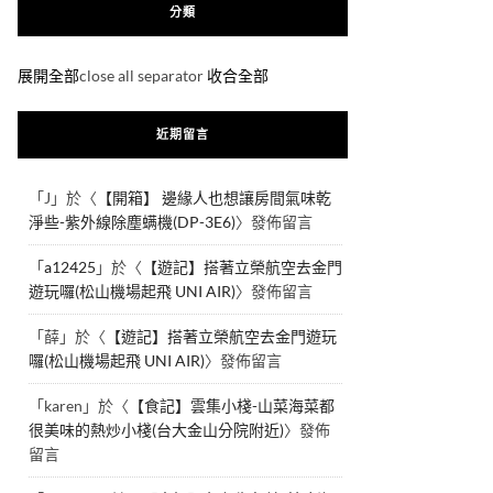
分類
展開全部
close all separator
收合全部
近期留言
「
J
」於〈
【開箱】 邊緣人也想讓房間氣味乾
淨些-紫外線除塵螨機(DP-3E6)
〉發佈留言
「
a12425
」於〈
【遊記】搭著立榮航空去金門
遊玩囉(松山機場起飛 UNI AIR)
〉發佈留言
「
薛
」於〈
【遊記】搭著立榮航空去金門遊玩
囉(松山機場起飛 UNI AIR)
〉發佈留言
「
karen
」於〈
【食記】雲集小棧-山菜海菜都
很美味的熱炒小棧(台大金山分院附近)
〉發佈
留言