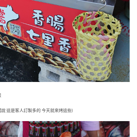
樣
闆說 這是客人訂製多的 今天就來烤這些)