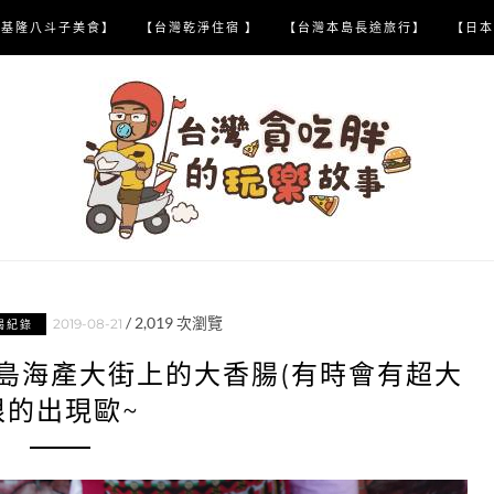
【基隆八斗子美食】
【台灣乾淨住宿 】
【台灣本島長途旅行】
【日本
/
2,019
次瀏覽
2019-08-21
喝紀錄
平島海產大街上的大香腸(有時會有超大
根的出現歐~