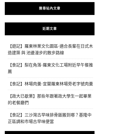
搜尋站內文章
近期文章
【遊記】羅東林業文化園區-適合長輩在日式木
造建築 與 池邊漫步的散步路線
【食記】梨在角落-羅東文化工場附近早午餐推
薦
【食記】林場肉羹-宜蘭羅東林場旁老字號肉羹
【政大已歇業】那些年跟著政大學生一起畢業
的老餐廳們
【食記】三沙灣古早味排骨飯搬到哪？基隆中
正區調和市場古早味便當