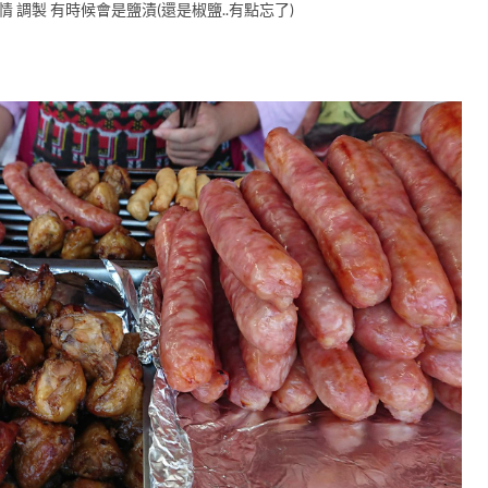
 調製 有時候會是鹽漬(還是椒鹽..有點忘了)