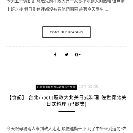
今天五一勞動節 想起先前在政大有一家從小吃到大的飯糰 但無奈
上班之後 假日到這裡都沒有看他們開幕 趁著今天學生 …
CONTINUE READING
2017-03-05
已歇業但帶給本胖歡樂的好餐廳
【食記】 台北市文山區政大北美日式料理-佐世保北美
日式料理 (已歇業)
今天跟母親兩人來到政大走走 順便運動一下 到了中午來到這間-佐