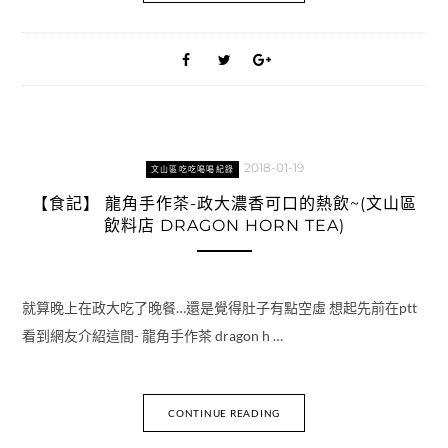
2018-01-19
文山區吃吃喝喝紀錄
【食記】 龍角手作茶-政大濃香可口的熱飲~(文山區
飲料店 DRAGON HORN TEA)
就算晚上在政大吃了晚餐…還是覺得肚子有點空虛 想起先前在ptt
看到網友介紹這間- 龍角手作茶 dragon h …
CONTINUE READING