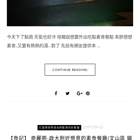
今天下了點雨 天氣也好冷 母親說想要外出吃點素食餐點 本胖想想
素食..又要有熱熱的湯…對了 先前有網友提供本 …
CONTINUE READING
2017-09-03
已歇業但帶給本胖歡樂的好餐廳
【食記】 奇麗園-政大附近愜意的素食餐廳(文山區 貓