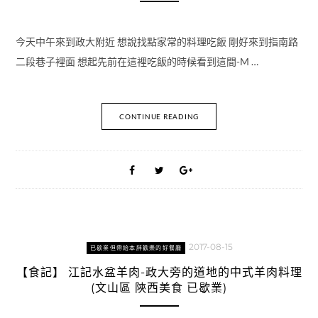
今天中午來到政大附近 想說找點家常的料理吃飯 剛好來到指南路
二段巷子裡面 想起先前在這裡吃飯的時候看到這間-M …
CONTINUE READING
2017-08-15
已歇業但帶給本胖歡樂的好餐廳
【食記】 江記水盆羊肉-政大旁的道地的中式羊肉料理
(文山區 陝西美食 已歇業)