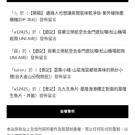
「
J
」於〈
【開箱】 邊緣人也想讓房間氣味乾淨些-紫外線除塵
螨機(DP-3E6)
〉發佈留言
「
a12425
」於〈
【遊記】搭著立榮航空去金門遊玩囉(松山機場
起飛 UNI AIR)
〉發佈留言
「
薛
」於〈
【遊記】搭著立榮航空去金門遊玩囉(松山機場起飛
UNI AIR)
〉發佈留言
「
karen
」於〈
【食記】雲集小棧-山菜海菜都很美味的熱炒小
棧(台大金山分院附近)
〉發佈留言
「
a12425
」於〈
【食記】丸九生魚片-基隆海港樓正對面的基隆
生魚片、丼飯
〉發佈留言
版權聲明
本站保有站上全部內容的著作及智慧財產權，禁止任何形式的重製，以