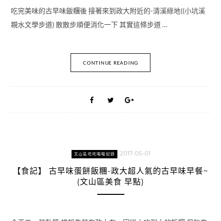
吃完美味的古早味飯糰後 接著來到政大附近的-清溪綠地((小坑溪
親水文學步道) 散散步順便消化一下 其實這條步道 …
CONTINUE READING
2017-05-01
文山區吃吃喝喝紀錄
【食記】 古早味蛋餅飯糰-政大超人氣的古早味早餐~
(文山區美食 早點)