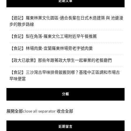
近期文章
【遊記】羅東林業文化園區-適合長輩在日式木造建築 與 池邊漫
步的散步路線
【食記】梨在角落-羅東文化工場附近早午餐推薦
【食記】林場肉羹-宜蘭羅東林場旁老字號肉羹
【政大已歇業】那些年跟著政大學生一起畢業的老餐廳們
【食記】三沙灣古早味排骨飯搬到哪？基隆中正區調和市場古
早味便當
分類
展開全部
close all separator
收合全部
近期留言