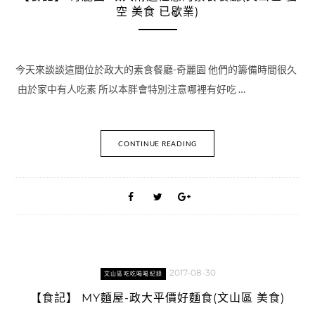
空 美食 已歇業)
今天來談談這間位於政大的素食餐廳-奇麗園 他們的籌備時間很久
由於家中有人吃素 所以本胖會特別注意哪裡有好吃 …
CONTINUE READING
2017-08-30
文山區吃吃喝喝紀錄
【食記】 MY麵屋-政大平價好麵食(文山區 美食)