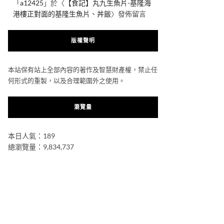
「
a12425
」於〈
【食記】丸九生魚片-基隆海
港樓正對面的基隆生魚片、丼飯
〉發佈留言
版權聲明
本站保有站上全部內容的著作及智慧財產權，禁止任
何形式的重製，以及合理範圍外之使用。
瀏覽量
本日人氣：189
總瀏覽量：9,834,737