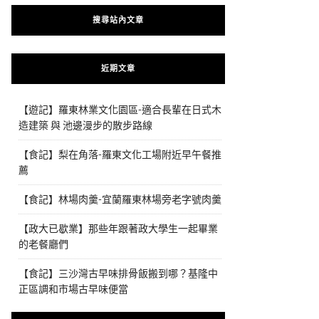
搜尋站內文章
近期文章
【遊記】羅東林業文化園區-適合長輩在日式木
造建築 與 池邊漫步的散步路線
【食記】梨在角落-羅東文化工場附近早午餐推
薦
【食記】林場肉羹-宜蘭羅東林場旁老字號肉羹
【政大已歇業】那些年跟著政大學生一起畢業
的老餐廳們
【食記】三沙灣古早味排骨飯搬到哪？基隆中
正區調和市場古早味便當