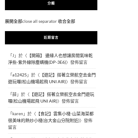
分類
展開全部
close all separator
收合全部
近期留言
「
J
」於〈
【開箱】 邊緣人也想讓房間氣味乾
淨些-紫外線除塵螨機(DP-3E6)
〉發佈留言
「
a12425
」於〈
【遊記】搭著立榮航空去金門
遊玩囉(松山機場起飛 UNI AIR)
〉發佈留言
「
薛
」於〈
【遊記】搭著立榮航空去金門遊玩
囉(松山機場起飛 UNI AIR)
〉發佈留言
「
karen
」於〈
【食記】雲集小棧-山菜海菜都
很美味的熱炒小棧(台大金山分院附近)
〉發佈
留言