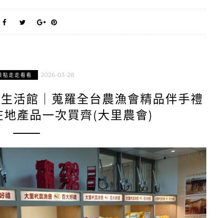
2026-03-28
景點走走看看
品生活館｜蒐羅全台農漁會精品伴手禮
在地產品一次買齊(大里農會)