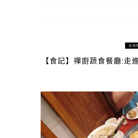
台灣
【食記】禪廚蔬食餐廳:走