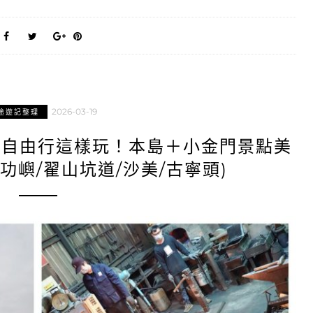
2026-03-19
途遊記整理
門自由行這樣玩！本島＋小金門景點美
功嶼/翟山坑道/沙美/古寧頭)