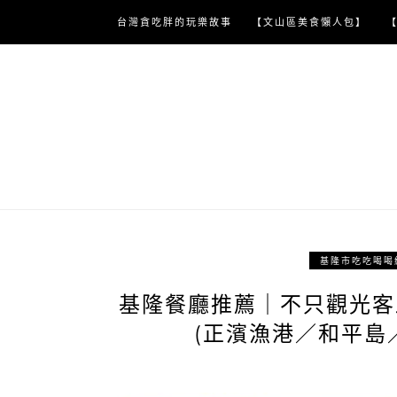
Skip
台灣貪吃胖的玩樂故事
【文山區美食懶人包】
to
content
基隆市吃吃喝喝
基隆餐廳推薦｜不只觀光客
(正濱漁港／和平島