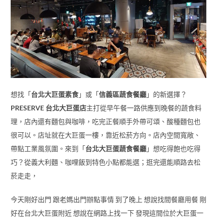
想找「
台北大巨蛋素食
」或「
信義區蔬食餐廳
」的新選擇？
PRESERVE 台北大巨蛋店
主打從早午餐一路供應到晚餐的蔬食料
理，店內還有麵包與咖啡，吃完正餐順手外帶可頌、酸種麵包也
很可以。店址就在大巨蛋一樓，靠近松菸方向。店內空間寬敞、
帶點工業風氛圍。來到「
台北大巨蛋蔬食餐廳
」想吃得飽也吃得
巧？從義大利麵、咖哩飯到特色小點都能選；逛完還能順路去松
菸走走，
今天剛好出門 跟老媽出門辦點事情 到了晚上 想說找間餐廳用餐 剛
好在台北大巨蛋附近 想說在網路上找一下 發現這間位於大巨蛋一