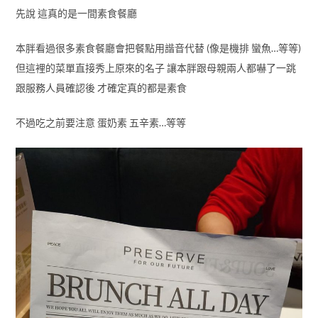
先說 這真的是一間素食餐廳
本胖看過很多素食餐廳會把餐點用諧音代替 (像是機排 蠻魚…等等)
但這裡的菜單直接秀上原來的名子 讓本胖跟母親兩人都嚇了一跳
跟服務人員確認後 才確定真的都是素食
不過吃之前要注意 蛋奶素 五辛素…等等