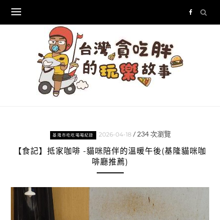
Skip
to
content
/
234
次瀏覽
2026-04-18
基隆市吃吃喝喝紀錄
【食記】抵家咖啡 -貓咪陪伴的溫暖午後(基隆貓咪咖
啡廳推薦)