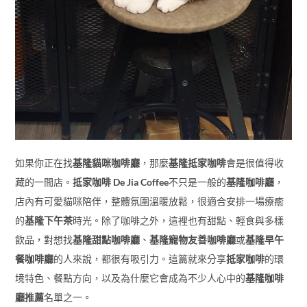
如果你正在找
基隆貓咪咖啡廳
，那麼
基隆抵家咖啡
會是很值得收
藏的一間店。
抵家咖啡 De Jia Coffee
不只是一般的
基隆咖啡廳
，
店內有可愛貓咪陪伴，整體氛圍溫暖放鬆，很適合安排一場療癒
的
基隆下午茶
時光。除了咖啡之外，這裡也有甜點、輕食與多樣
飲品，對想找
基隆甜點咖啡廳
、
基隆寵物友善咖啡廳
或
基隆早午
餐咖啡廳
的人來說，都很有吸引力。這篇就來分享
抵家咖啡
的環
境特色、餐點方向，以及為什麼它會成為不少人心中的
基隆咖啡
廳推薦
名單之一。