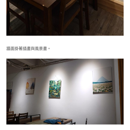
牆面掛著插畫與風景畫。