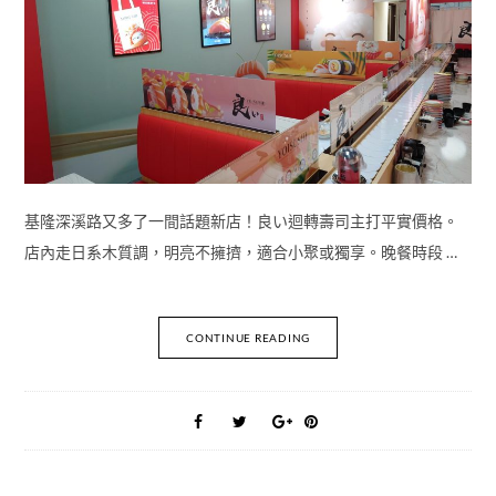
基隆深溪路又多了一間話題新店！良い迴轉壽司主打平實價格。
店內走日系木質調，明亮不擁擠，適合小聚或獨享。晚餐時段 …
CONTINUE READING