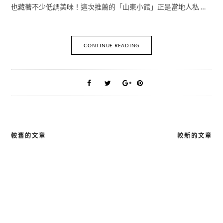
也藏著不少低調美味！這次推薦的「山東小館」正是當地人私 …
CONTINUE READING
較舊的文章
較新的文章
文
章
導
覽