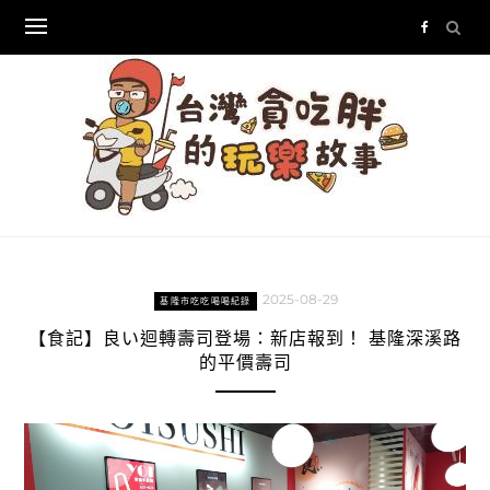
Skip
to
content
2025-08-29
基隆市吃吃喝喝紀錄
【食記】良い迴轉壽司登場：新店報到！ 基隆深溪路
的平價壽司