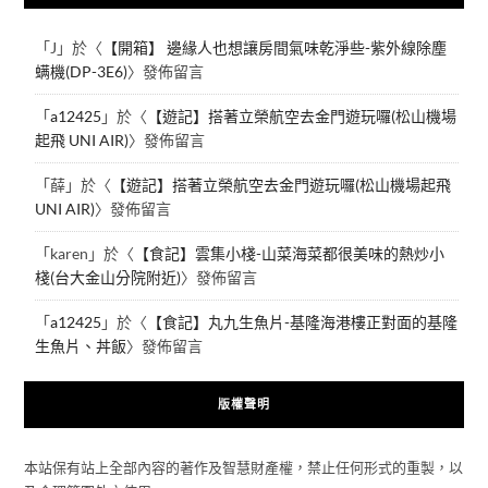
「
J
」於〈
【開箱】 邊緣人也想讓房間氣味乾淨些-紫外線除塵
螨機(DP-3E6)
〉發佈留言
「
a12425
」於〈
【遊記】搭著立榮航空去金門遊玩囉(松山機場
起飛 UNI AIR)
〉發佈留言
「
薛
」於〈
【遊記】搭著立榮航空去金門遊玩囉(松山機場起飛
UNI AIR)
〉發佈留言
「
karen
」於〈
【食記】雲集小棧-山菜海菜都很美味的熱炒小
棧(台大金山分院附近)
〉發佈留言
「
a12425
」於〈
【食記】丸九生魚片-基隆海港樓正對面的基隆
生魚片、丼飯
〉發佈留言
版權聲明
本站保有站上全部內容的著作及智慧財產權，禁止任何形式的重製，以