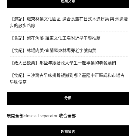
近期文章
【遊記】羅東林業文化園區-適合長輩在日式木造建築 與 池邊漫
步的散步路線
【食記】梨在角落-羅東文化工場附近早午餐推薦
【食記】林場肉羹-宜蘭羅東林場旁老字號肉羹
【政大已歇業】那些年跟著政大學生一起畢業的老餐廳們
【食記】三沙灣古早味排骨飯搬到哪？基隆中正區調和市場古
早味便當
分類
展開全部
close all separator
收合全部
近期留言