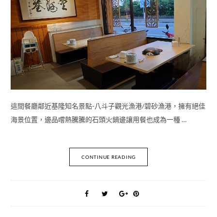
這間餐廳鄰近基隆知名景點-八斗子觀光漁港/碧砂漁港，擁有絕佳
海景位置，邊品嚐熱騰騰的石頭火鍋邊讓用餐也成為一種 …
CONTINUE READING