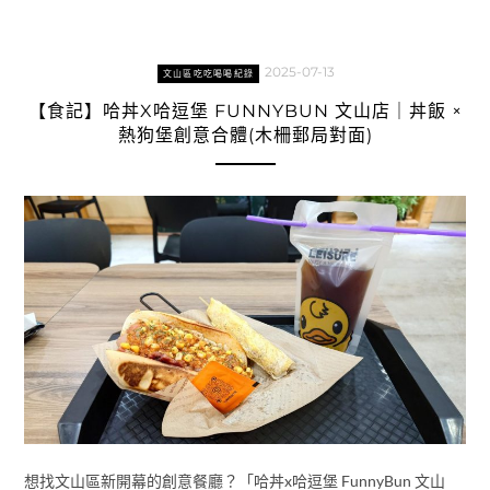
2025-07-13
文山區吃吃喝喝紀錄
【食記】哈丼X哈逗堡 FUNNYBUN 文山店｜丼飯 ×
熱狗堡創意合體(木柵郵局對面)
想找文山區新開幕的創意餐廳？「哈丼x哈逗堡 FunnyBun 文山