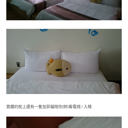
靠腰的枕上還有一隻加菲貓陪你(妳)看電視 / 入睡