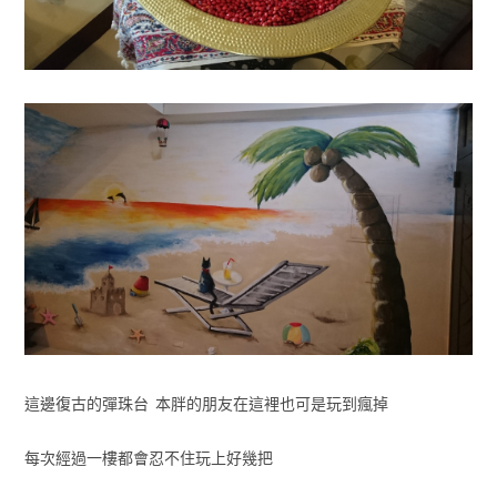
這邊復古的彈珠台 本胖的朋友在這裡也可是玩到瘋掉
每次經過一樓都會忍不住玩上好幾把