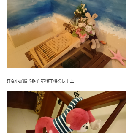
有愛心屁股的猴子 攀爬在樓梯扶手上