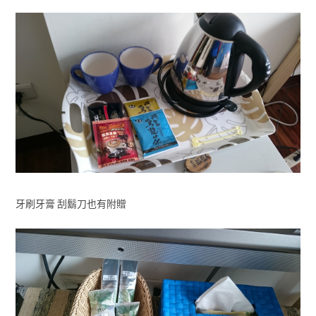
牙刷牙膏 刮鬍刀也有附贈