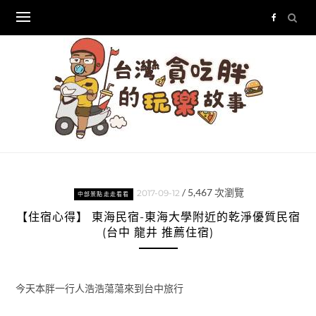
Skip
to
content
/
5,467
次瀏覽
2017-09-12
中部景點走走看看
【住宿心得】 東海民宿-東海大學附近的乾淨優質民宿
(台中 龍井 推薦住宿)
今天本胖一行人浩浩蕩蕩來到台中旅行