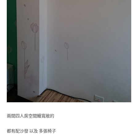
兩間四人房空間鰻寬敞的
都有配沙發 以及 多張椅子