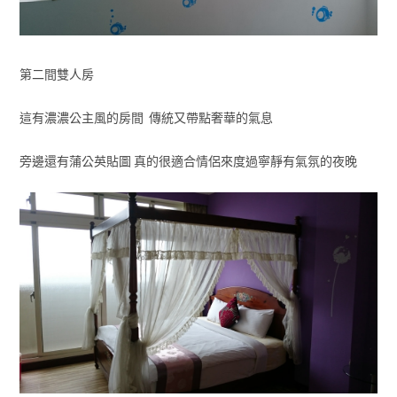
第二間雙人房
這有濃濃公主風的房間 傳統又帶點奢華的氣息
旁邊還有蒲公英貼圖 真的很適合情侶來度過寧靜有氣氛的夜晚