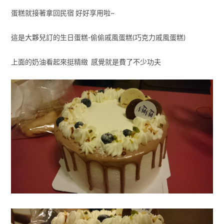
蛋糕就接著拿回民宿 好好享用啦~
這是大夥兒訂的生日蛋糕-偷偷戚風蛋糕(巧克力戚風蛋糕)
上面的奶油看起來挺精緻 感覺就是費了不少功夫