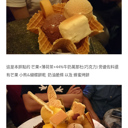
這是本胖點的 芒果+薄荷茶+44%牛奶萬那杜(巧克力) 旁邊佐料還
有芒果 小熊&蝴蝶餅乾 奶油脆條 以及 蜂蜜烤餅