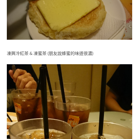
凍興冷紅茶 & 凍蜜茶 (朋友說蜂蜜的味道很濃)