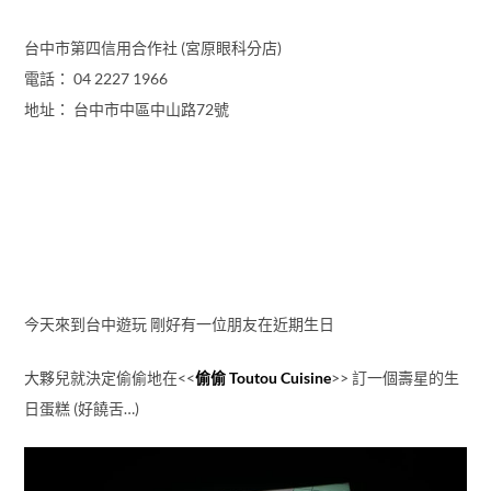
台中市第四信用合作社 (宮原眼科分店)
電話： 04 2227 1966
地址： 台中市中區中山路72號
今天來到台中遊玩 剛好有一位朋友在近期生日
大夥兒就決定偷偷地在<<
偷偷 Toutou Cuisine
>> 訂一個壽星的生
日蛋糕 (好饒舌…)