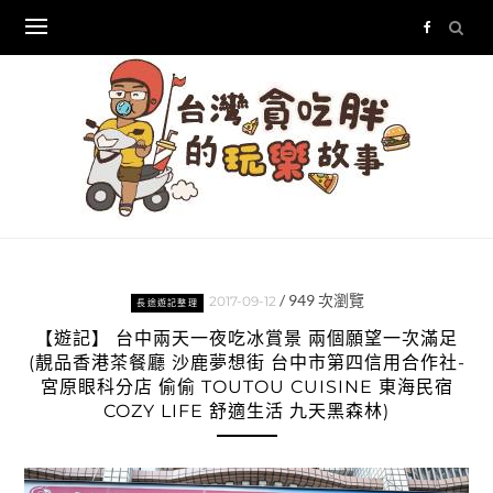
Skip
to
content
/
949
次瀏覽
2017-09-12
長途遊記整理
【遊記】 台中兩天一夜吃冰賞景 兩個願望一次滿足
(靚品香港茶餐廳 沙鹿夢想街 台中市第四信用合作社-
宮原眼科分店 偷偷 TOUTOU CUISINE 東海民宿
COZY LIFE 舒適生活 九天黑森林)