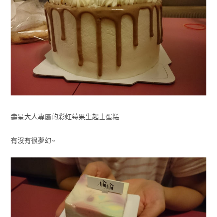
壽星大人專屬的彩虹莓果生起士蛋糕
有沒有很夢幻~