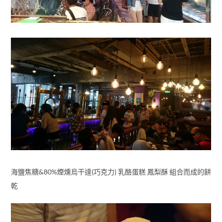
海鹽焦糖&80%煙燻烏干達(巧克力) 乳酪蛋糕 鳳梨酥 組合而成的餅
乾