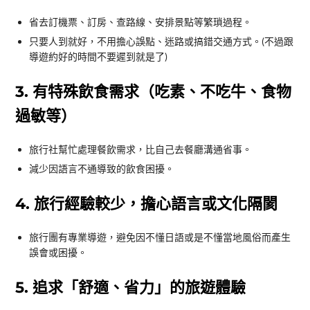
旅行社幫忙處理餐飲需求，比自己去餐廳溝通省事。
減少因語言不通導致的飲食困擾。
4. 旅行經驗較少，擔心語言或文化隔閡
旅行團有專業導遊，避免因不懂日語或是不懂當地風俗而產生
誤會或困擾。
5. 追求「舒適、省力」的旅遊體驗
不需要搬行李、查電車路線、轉乘等，比自由行更輕鬆。
有遊覽車接送，省去大量步行與交通時間，重點是車上可以睡
個爽~(只是打呼就不好意思了….
不論是本人，或是旅伴其中一人的體力不太行，真的交給旅行
團會比較省事。
6. 喜歡驚喜感，不想提前知道太多