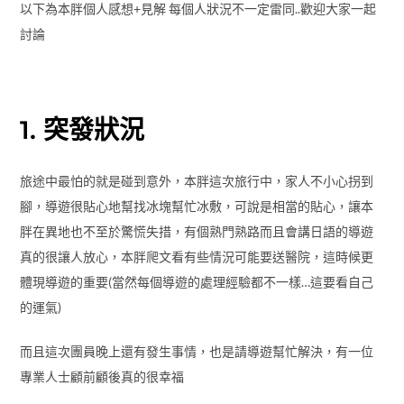
以下為本胖個人感想+見解 每個人狀況不一定雷同..歡迎大家一起
討論
1. 突發狀況
旅途中最怕的就是碰到意外，本胖這次旅行中，家人不小心拐到
腳，導遊很貼心地幫找冰塊幫忙冰敷，可說是相當的貼心，讓本
胖在異地也不至於驚慌失措，有個熟門熟路而且會講日語的導遊
真的很讓人放心，本胖爬文看有些情況可能要送醫院，這時候更
體現導遊的重要(當然每個導遊的處理經驗都不一樣…這要看自己
的運氣)
而且這次團員晚上還有發生事情，也是請導遊幫忙解決，有一位
專業人士顧前顧後真的很幸福