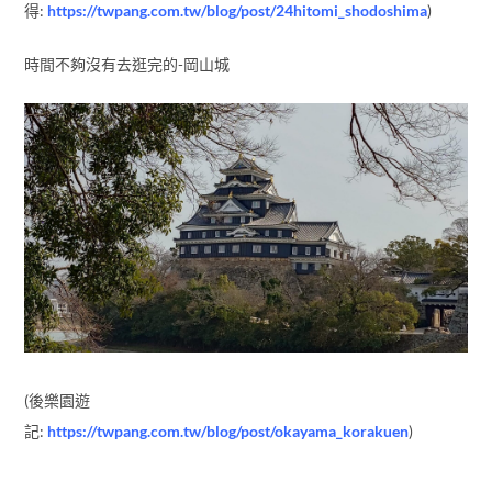
(後樂園遊
記:
https://twpang.com.tw/blog/post/okayama_korakuen
)
最後兩點
預算$$的部分，應該就是團體的弱項，推估自由行應該是可以省
到三成左右的(本胖沒有細算，只是用推估)
喜好:許多喜好的景點、住宿都可以自己選擇，像是一定要有溫泉
的旅館、那些自己想去的地方都可以安排