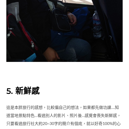
5. 新鮮感
這是本胖旅行的感想，比較偏自己的想法，如果都先做功課….知
道當地景點特色…看過別人的影片、照片後…感覺會喪失新鮮感，
只要看過旅行社大約20~30字的簡介有個底，就以好奇100%的心
態去現場遊玩，感受會更強。
每去到一個景點 都有種開箱的感覺 讓人非常期待待會要去哪裡幹
甚麼