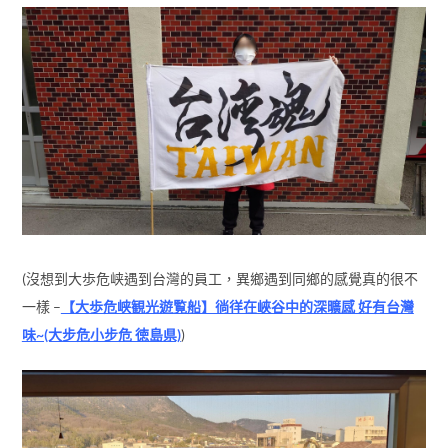
(沒想到大歩危峡遇到台灣的員工，異鄉遇到同鄉的感覺真的很不
一樣 –
【大歩危峡観光遊覧船】徜徉在峽谷中的深曠感 好有台灣
味~(大步危小步危 徳島県)
)
(搭郵輪剛好搭到高木同學的郵輪 滿滿都是這小兩口的秀恩愛 讓本