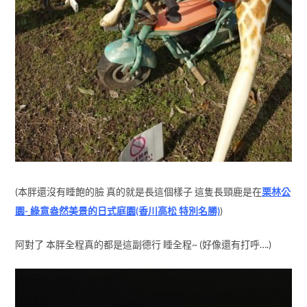
(本胖還沒有睡飽的臉 真的就是長這個樣子 這隻長頸鹿是在
栗林公
園-
綠意盎然美景的日式庭園(香川高松 特別名勝)
)
阿對了 本胖全程真的都是這副德行 睡全程~ (好像還有打呼….)