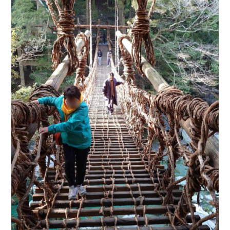
(攀爬祖谷のかずら橋:
體驗峽谷中的驚險藤蔓大橋 祖谷藤蔓橋
)