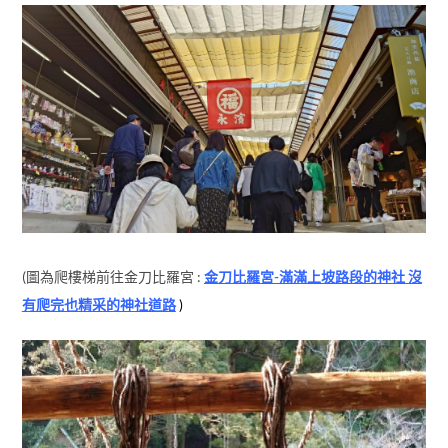
(圖為爬樓梯前往金刀比羅宮 :
金刀比羅宮-滿滿上坡路段的神社 沒
有爬完也精采的神社道路
)