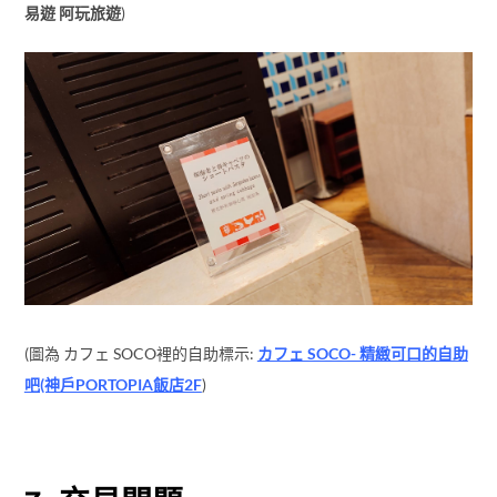
(圖為 カフェ SOCO裡的自助標示:
カフェ SOCO- 精緻可口的自助
吧(神戶PORTOPIA飯店2F
)
3. 交易問題
當然這部分有先上網作功課，應該都沒有問題，知道那些信用
卡、電子支付有無支援，但..長輩真的不太會注意這些，而且本胖
還是帶著將近20年前的記憶來日本，經過疫情後的交易方式都有
改變。
還有一些跟台灣不一樣的交易方式、禮節都會先跟我們說，避免