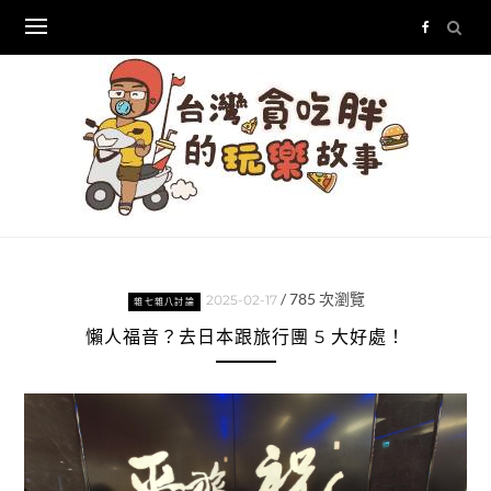
Skip
to
content
/
785
次瀏覽
2025-02-17
雜七雜八討論
懶人福音？去日本跟旅行團 5 大好處！