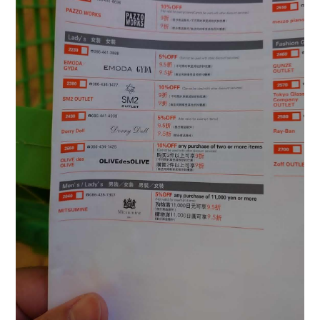
(圖片來自 :
【三井アウトレットパーク】好多知名品牌都在這裡好
逛的OUTLET(倉敷 三井OUTLE)
)