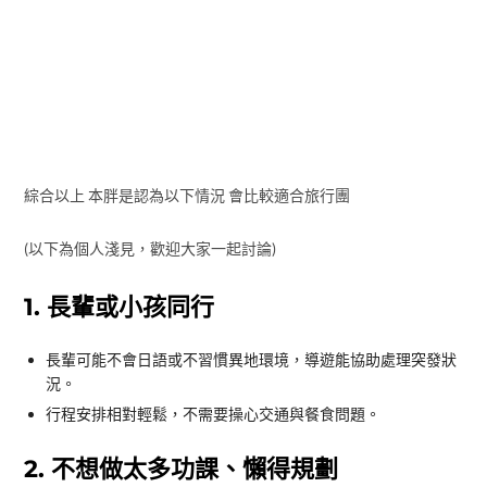
(以下為個人淺見，歡迎大家一起討論)
1. 長輩或小孩同行
長輩可能不會日語或不習慣異地環境，導遊能協助處理突發狀
況。
行程安排相對輕鬆，不需要操心交通與餐食問題。
2. 不想做太多功課、懶得規劃
省去訂機票、訂房、查路線、安排景點等繁瑣過程。
只要人到就好，不用擔心誤點、迷路或搞錯交通方式。(不過跟
導遊約好的時間不要遲到就是了)
3. 有特殊飲食需求（吃素、不吃牛、食物
過敏等）