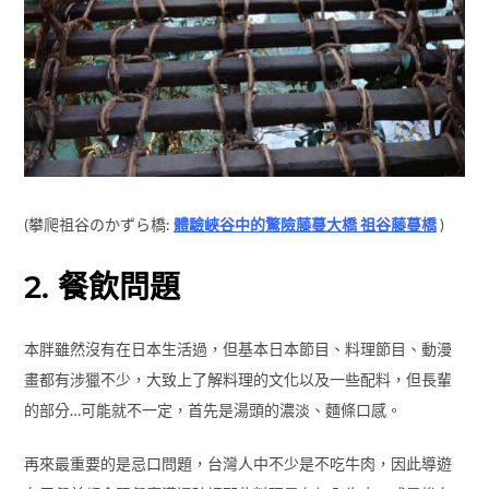
2. 餐飲問題
本胖雖然沒有在日本生活過，但基本日本節目、料理節目、動漫
畫都有涉獵不少，大致上了解料理的文化以及一些配料，但長輩
的部分…可能就不一定，首先是湯頭的濃淡、麵條口感。
再來最重要的是忌口問題，台灣人中不少是不吃牛肉，因此導遊
在用餐前都會跟餐廳溝通確認那些料理是有加入牛肉，或是摻有
牛肉的成分，盡量安排牛肉的料理不要出現在餐點中。(本胖這團
好像沒有不能換掉的情況)
至於吃素部分，真的是辛苦導遊了…本胖真的是至上12分致意，每
一餐都會帶著老媽講解那些料理是有肉、海鮮，當然自助餐的部
分很多湯底或是醬料都已經摻入葷料(鰹魚 豚骨湯..之類的)也會跟
母親特別提醒，雖然大多數自助餐點旁的標示有含那些原料，而