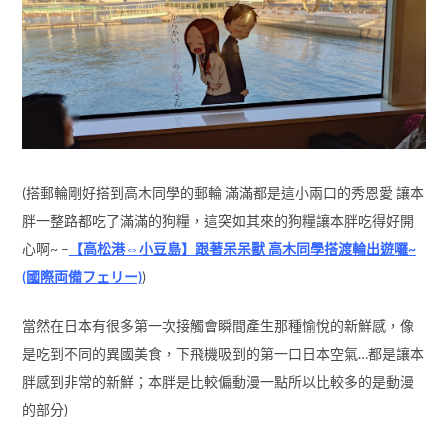
胖一整路都吃了滿滿的狗糧，這突如其來的狗糧讓本胖吃得好開
心啊~ –
【高松港⇔小豆島】跟著呆呆獸 高木同學搭渡輪出遊囉~
(國際両備フェリー)
)
當然在日本有很多第一次接觸會瞬間產生那種愉悅的新鮮感，像
是吃到不同的異國美食，下飛機吸到的第一口日本空氣…都是讓本
胖感到非常的新鮮；本胖是比較偏動漫一點所以比較多的是動漫
的部分)