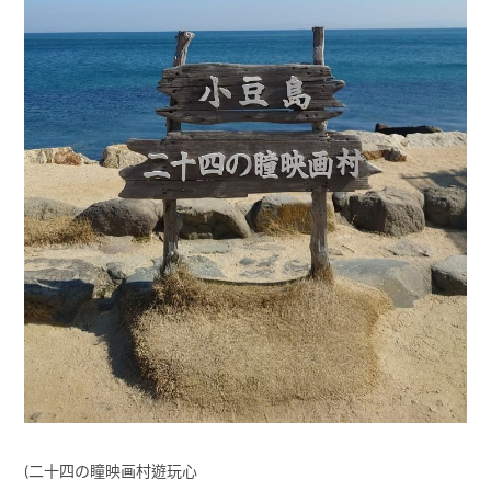
(二十四の瞳映画村遊玩心
得:
https://twpang.com.tw/blog/post/24hitomi_shodoshima
)
時間不夠沒有去逛完的-岡山城