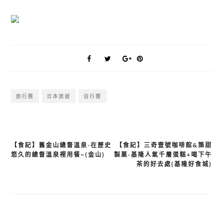
【食記】舊金山總督溫泉-在歷史
【食記】三奇壹號咖啡館&築甜
文
悠久的總督溫泉裡用餐~(金山)
製菓-基隆人氣千層蛋糕+喝下午
章
茶的好去處(基隆好食城)
導
覽
發佈留言
發佈留言必須填寫的電子郵件地址不會公開。
必填欄位標示為
*
留言
*