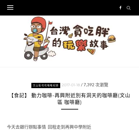
Skip
to
content
/
7,392
次瀏覽
2017-01-18
文山區吃吃喝喝紀錄
【食記】 動力咖啡-再興附近別有洞天的咖啡廳(文山
區 咖啡廳)
今天去銀行辦點事情 回程走到再興中學附近