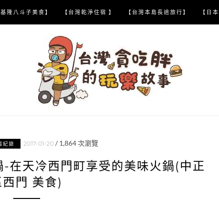
【基隆八斗子美食】
【台灣乾淨住宿 】
【台灣本島長途旅行】
【日本
/
1,864
次瀏覽
2017-01-20
喝紀錄
鍋-在天冷西門町享受的美味火鍋(中正
區西門 美食)