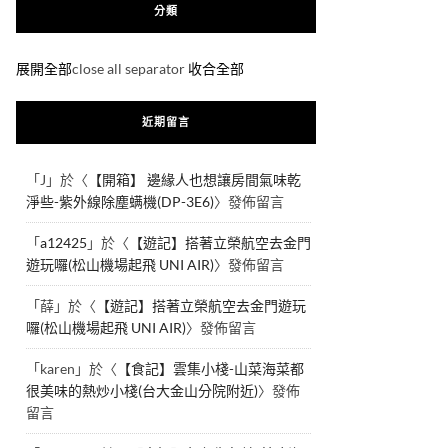
分類
展開全部
close all separator
收合全部
近期留言
「
J
」於〈
【開箱】 邊緣人也想讓房間氣味乾
淨些-紫外線除塵螨機(DP-3E6)
〉發佈留言
「
a12425
」於〈
【遊記】搭著立榮航空去金門
遊玩囉(松山機場起飛 UNI AIR)
〉發佈留言
「
薛
」於〈
【遊記】搭著立榮航空去金門遊玩
囉(松山機場起飛 UNI AIR)
〉發佈留言
「
karen
」於〈
【食記】雲集小棧-山菜海菜都
很美味的熱炒小棧(台大金山分院附近)
〉發佈
留言