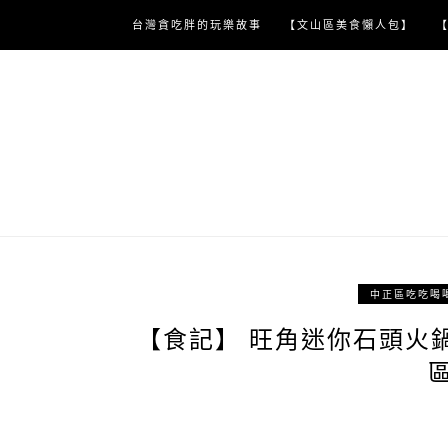
Skip
台灣貪吃胖的玩樂故事
【文山區美食懶人包】
to
content
中正區吃吃喝
【食記】 旺角迷你石頭火