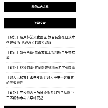
搜尋站內文章
近期文章
【遊記】羅東林業文化園區-適合長輩在日式木
造建築 與 池邊漫步的散步路線
【食記】梨在角落-羅東文化工場附近早午餐推
薦
【食記】林場肉羹-宜蘭羅東林場旁老字號肉羹
【政大已歇業】那些年跟著政大學生一起畢業
的老餐廳們
【食記】三沙灣古早味排骨飯搬到哪？基隆中
正區調和市場古早味便當