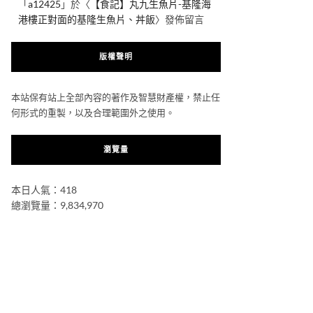
「
a12425
」於〈
【食記】丸九生魚片-基隆海
港樓正對面的基隆生魚片、丼飯
〉發佈留言
版權聲明
本站保有站上全部內容的著作及智慧財產權，禁止任
何形式的重製，以及合理範圍外之使用。
瀏覽量
本日人氣：418
總瀏覽量：9,834,970