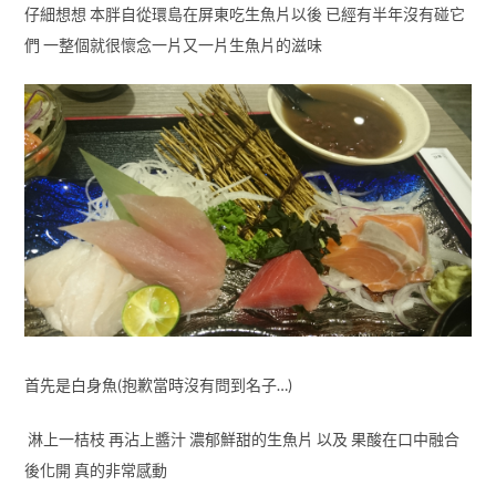
仔細想想 本胖自從環島在屏東吃生魚片以後 已經有半年沒有碰它
們 一整個就很懷念一片又一片生魚片的滋味
首先是白身魚(抱歉當時沒有問到名子…)
淋上一桔枝 再沾上醬汁 濃郁鮮甜的生魚片 以及 果酸在口中融合
後化開 真的非常感動