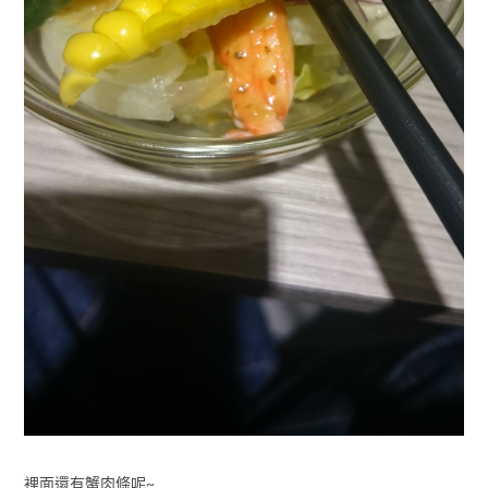
裡面還有蟹肉條呢~