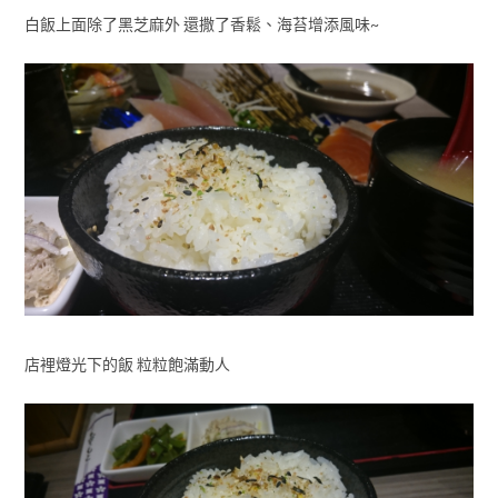
白飯上面除了黑芝麻外 還撒了香鬆、海苔增添風味~
店裡燈光下的飯 粒粒飽滿動人