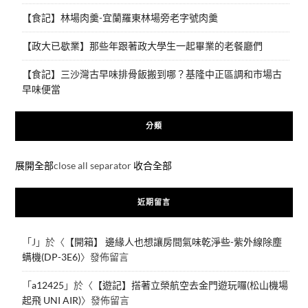
【食記】林場肉羹-宜蘭羅東林場旁老字號肉羹
【政大已歇業】那些年跟著政大學生一起畢業的老餐廳們
【食記】三沙灣古早味排骨飯搬到哪？基隆中正區調和市場古
早味便當
分類
展開全部
close all separator
收合全部
近期留言
「
J
」於〈
【開箱】 邊緣人也想讓房間氣味乾淨些-紫外線除塵
螨機(DP-3E6)
〉發佈留言
「
a12425
」於〈
【遊記】搭著立榮航空去金門遊玩囉(松山機場
起飛 UNI AIR)
〉發佈留言