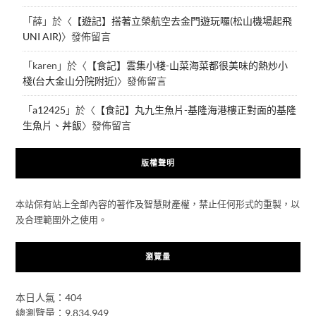
「
薛
」於〈
【遊記】搭著立榮航空去金門遊玩囉(松山機場起飛
UNI AIR)
〉發佈留言
「
karen
」於〈
【食記】雲集小棧-山菜海菜都很美味的熱炒小
棧(台大金山分院附近)
〉發佈留言
「
a12425
」於〈
【食記】丸九生魚片-基隆海港樓正對面的基隆
生魚片、丼飯
〉發佈留言
版權聲明
本站保有站上全部內容的著作及智慧財產權，禁止任何形式的重製，以
及合理範圍外之使用。
瀏覽量
本日人氣：404
總瀏覽量：9,834,949