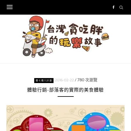
Skip
to
content
/
780
次瀏覽
2016-02-22
雜七雜八討論
體驗行銷-部落客的實際的美食體驗