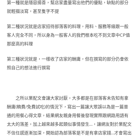
第一種就是隱惡揚善，幫店家盡量寫出他們的優點，缺點的部分
就輕描淡寫，甚至隻字不提
第二種狀況就是店家招待部落客的料理，用料、服務等級跟一般
客人完全不同，所以身為一般客人的我們根本吃不到文章中CP值
那麼高的料理
第三種狀況就是，一樣收了店家的酬庸，但在撰寫的部分仍會依
照自己的想法進行撰寫
之所以業配文會讓大家討厭，大多都是在部落客未告知有拿
酬庸(稿費/免費試吃)的情況下，寫出一篇讓大眾誤以為是一篇普
通的用餐心得文章，結果網友親身用餐後發現實際跟網路用語有
太大的落差，加上越來越多起類似事情發生…，讓網友對於業配文
不信任感逐漸加深，開始認為部落客是不是有拿店家錢…才會寫出