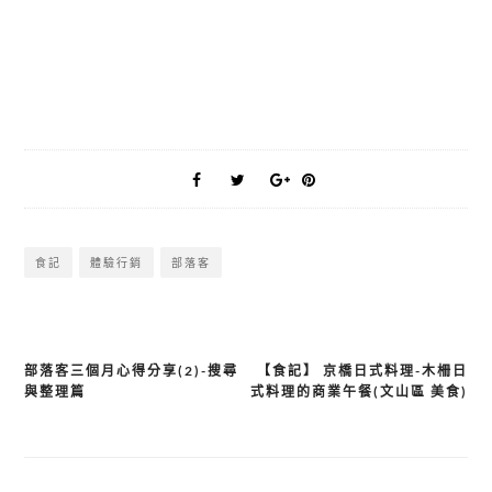
食記
體驗行銷
部落客
部落客三個月心得分享(2)-搜尋
【食記】 京橋日式料理-木柵日
文
與整理篇
式料理的商業午餐(文山區 美食)
章
導
覽