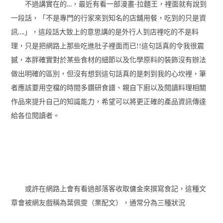
不過講實在的…，最近有看一部漫畫-拉麵王，裡面就有說到
一段話，「不是專門的行家來到知名的店舖用餐，吃到的只是資
訊….」，這段話大致上的意思講的是外行人到店裡吃的不是料
理，只是把網路上那些吃進肚子裡面而已!!這句話真的令我很震
撼，本胖確實對於某些食材的細節以及化學原料的裝飾沒有辦法
做出明確的區別，但沒有想到這句話真的是刺到我的心坎裡，筆
者應該要用空檔的時間多鑽研食譜、親自下廚以及閱讀料理相關
作品來提升自己的知識能力，希望可以將更正確的產品資訊傳達
給各位閱讀者。
或許在網路上會有看過部落客收取傭金來撰寫食記，這種文
章會被網友戲稱為葉佩雯（業配文），通常分為三種狀況