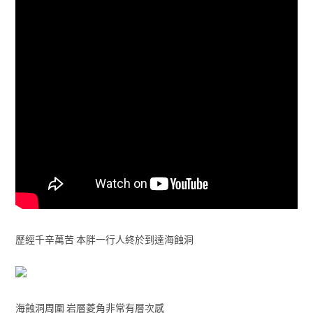
歷經千辛萬苦 本胖一行人終於到達海蝕洞
海蝕洞周圍 岩層菱角非常有層次感