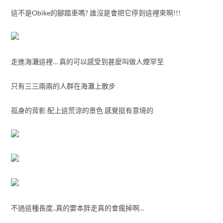
這不是Obike的腳踏車嗎? 誰沒是會把它停到這裡來啊!!!
走進海灘這裡… 真的可以感受到甚麼叫做人煙罕至
只有三三兩兩的人群在海灘上散步
孤身的背影 配上這荒涼的景色 感覺挺有意境的
不過這種長度..真的要本胖走真的會瘋掉啊…