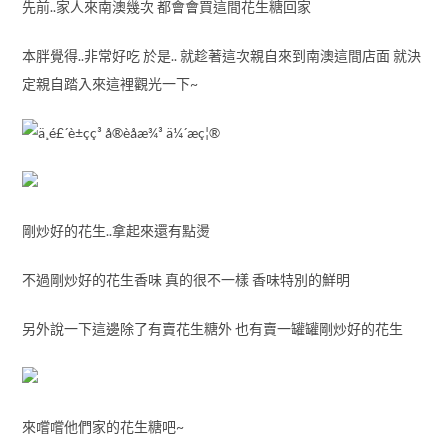
先前..家人來南澳幾次 都會會買這間花生糖回家
本胖覺得..非常好吃 於是.. 就趁著這次親自來到南澳這間店面 就決
定親自踏入來這裡觀光一下~
剛炒好的花生..拿起來還有點燙
不過剛炒好的花生香味 真的很不一樣 香味特別的鮮明
另外說一下這邊除了有賣花生糖外 也有賣一罐罐剛炒好的花生
來嚐嚐他們家的花生糖吧~