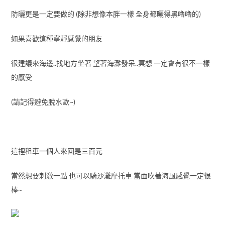
防曬更是一定要做的 (除非想像本胖一樣 全身都曬得黑嚕嚕的)
如果喜歡這種寧靜感覺的朋友
很建議來海邊..找地方坐著 望著海灘發呆..冥想 一定會有很不一樣
的感受
(請記得避免脫水歐~)
這裡租車一個人來回是三百元
當然想要刺激一點 也可以騎沙灘摩托車 當面吹著海風感覺一定很
棒~