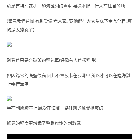
於是有特別安排一趟海蝕洞的專車 接送本胖一行人前往目的地
(畢竟我們這團 有腳受傷 老人家.. 要他們在大太陽底下走完全程..真
的是太殘忍了)
別看這只是台破舊的麵包車(好像有人這樣稱呼)
但因為它的底盤很高 因此不會被卡在沙灘中 所以才可以在這海灘
上暢行無阻
坐在副駕駛座上 感受在海灘一路狂飆的感覺挺爽的
搖晃的程度更增添了整趟旅途的刺激感