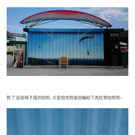
對了 這張椅子僅供拍照.. 大家拍完照後就輪給下為民眾拍照吧~