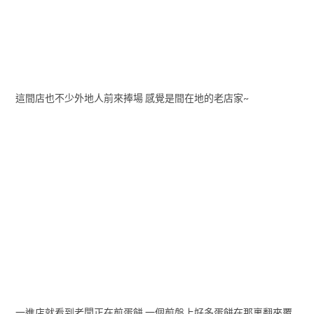
這間店也不少外地人前來捧場 感覺是間在地的老店家~
一進店就看到老闆正在煎蛋餅 一個煎盤上好多蛋餅在那裏翻來覆