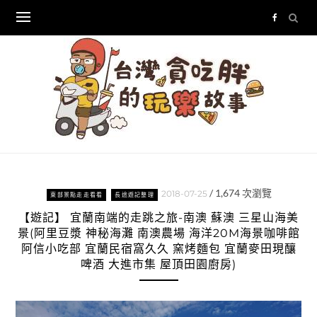
Skip
to
content
/
1,674
次瀏覽
2018-07-25
東部景點走走看看
長途遊記整理
【遊記】 宜蘭南端的走跳之旅-南澳 蘇澳 三星山海美
景(阿里豆漿 神秘海灘 南澳農場 海洋20M海景咖啡館
阿信小吃部 宜蘭民宿窩久久 窯烤麵包 宜蘭麥田現釀
啤酒 大進市集 屋頂田園廚房)