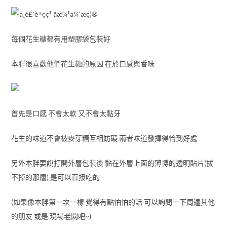
每個花生糖都有用塑膠袋包裝好
本胖很喜歡他們花生糖的原因 在於口感與香味
首先是口感 不會太軟 又不會太黏牙
花生的味道不會被麥芽糖互相妨礙 兩者味道發揮得恰到好處
另外本胖要說打開外層包裝後 黏在外層上面的薄博的透明貼片(拔
不掉的那層) 是可以直接吃的
(如果像本胖第一次一樣 覺得有點怕怕的話 可以詢問一下周遭其他
的朋友 或是 現場老闆吧~)