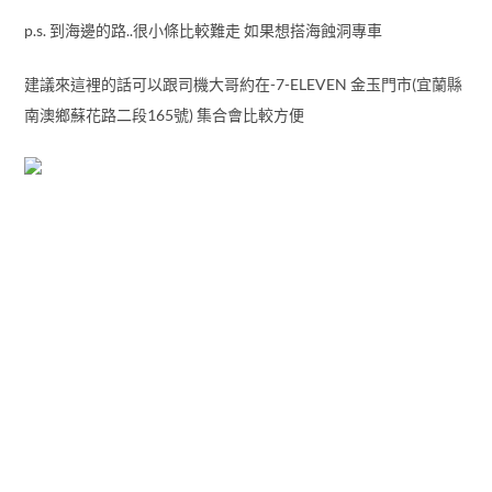
p.s. 到海邊的路..很小條比較難走 如果想搭海蝕洞專車
建議來這裡的話可以跟司機大哥約在-7-ELEVEN 金玉門市(宜蘭縣
南澳鄉蘇花路二段165號) 集合會比較方便