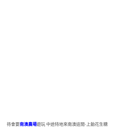
待會要
南澳農場
遊玩 中途特地來南澳這間-上飴花生糖