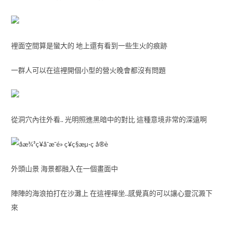
裡面空間算是蠻大的 地上還有看到一些生火的痕跡
一群人可以在這裡開個小型的營火晚會都沒有問題
從洞穴內往外看.. 光明照進黑暗中的對比 這種意境非常的深遠啊
外頭山景 海景都融入在一個畫面中
陣陣的海浪拍打在沙灘上 在這裡禪坐..感覺真的可以讓心靈沉澱下
來