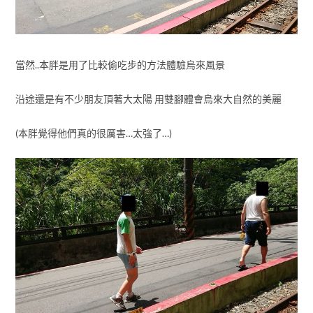
當然..本胖是用了比較偷吃步的方法體驗烏來風景
沿途還是有不少朋友頂著大太陽 用雙腳體會烏來大自然的美麗
(本胖覺得他們真的很厲害…太強了…)