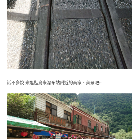
話不多說 來逛逛烏來瀑布站附近的商家、美景吧~