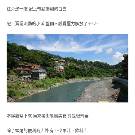
往旁邊一撇 配上帶點捲翹的白雲
配上潺潺流動的小溪 整個人感覺壓力解放了不少~
本胖觀察下來 烏來老街餐廳美食 算是很齊全
除了頭尾的便利商店外 有不少果汁、飲料店