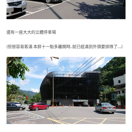
還有一座大大的立體停車場
(但很容易客滿 本胖十一點多離開時..就已經滿到外頭要排隊了….)