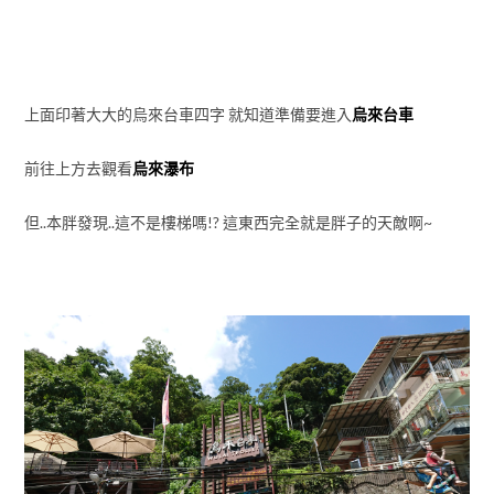
上面印著大大的烏來台車四字 就知道準備要進入
烏來台車
前往上方去觀看
烏來瀑布
但..本胖發現..這不是樓梯嗎!? 這東西完全就是胖子的天敵啊~