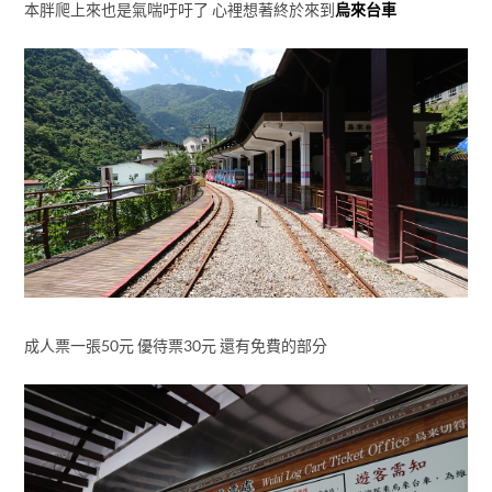
本胖爬上來也是氣喘吁吁了 心裡想著終於來到
烏來台車
成人票一張50元 優待票30元 還有免費的部分