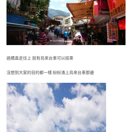
過橋直走往上 就有烏來台車可以搭乘
沒想到大家的目的都一樣 紛紛湧上烏來台車那邊