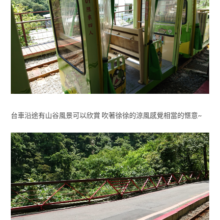
台車沿途有山谷風景可以欣賞 吹著徐徐的涼風感覺相當的愜意~