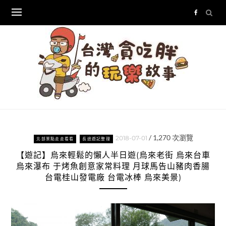
Skip
to
content
/
1,270
次瀏覽
2018-07-01
北部景點走走看看
長途遊記整理
【遊記】烏來輕鬆的懶人半日遊(烏來老街 烏來台車
烏來瀑布 于烤魚創意家常料理 月球馬告山豬肉香腸
台電桂山發電廠 台電冰棒 烏來美景)