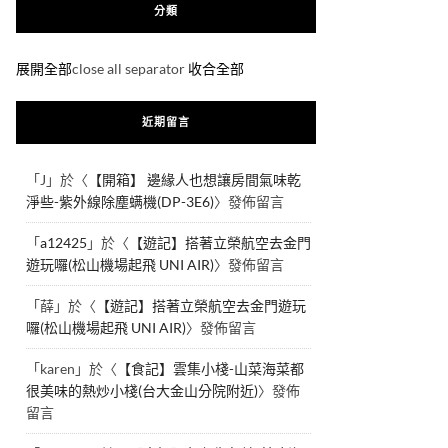
分類
展開全部
close all separator
收合全部
近期留言
「
J
」於〈
【開箱】 邊緣人也想讓房間氣味乾
淨些-紫外線除塵螨機(DP-3E6)
〉發佈留言
「
a12425
」於〈
【遊記】搭著立榮航空去金門
遊玩囉(松山機場起飛 UNI AIR)
〉發佈留言
「
薛
」於〈
【遊記】搭著立榮航空去金門遊玩
囉(松山機場起飛 UNI AIR)
〉發佈留言
「
karen
」於〈
【食記】雲集小棧-山菜海菜都
很美味的熱炒小棧(台大金山分院附近)
〉發佈
留言