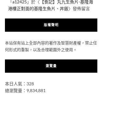
「
a12425
」於〈
【食記】丸九生魚片-基隆海
港樓正對面的基隆生魚片、丼飯
〉發佈留言
版權聲明
本站保有站上全部內容的著作及智慧財產權，禁止任
何形式的重製，以及合理範圍外之使用。
瀏覽量
本日人氣：328
總瀏覽量：9,834,881