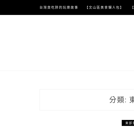
Skip
台灣貪吃胖的玩樂故事
【文山區美食懶人包】
to
content
分類:
東部