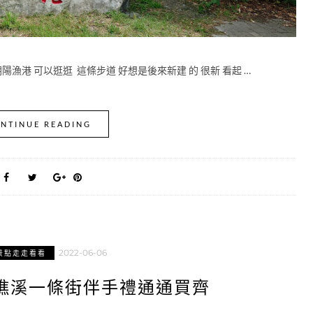
漁港 可以逛逛 這條步道 好想是後來新建 的 很新 看起 …
NTINUE READING
2022-06-06
景點走走看看
礁溪一條街伴手禮通通買齊