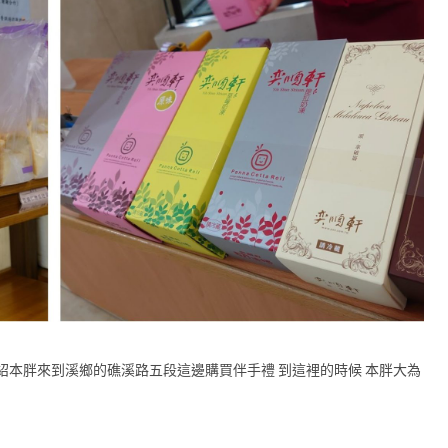
紹本胖來到溪鄉的礁溪路五段這邊購買伴手禮 到這裡的時候 本胖大為