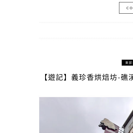
CO
東部
【遊記】義珍香烘焙坊-礁