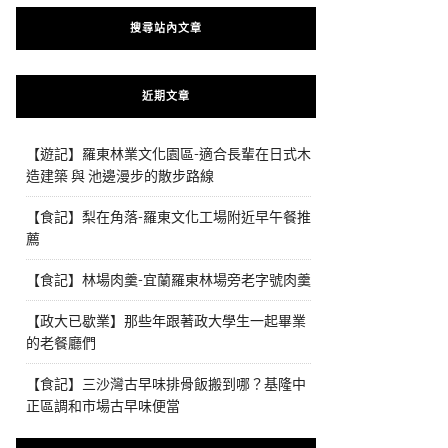
搜尋站內文章
近期文章
【遊記】羅東林業文化園區-適合長輩在日式木
造建築 與 池邊漫步的散步路線
【食記】梨在角落-羅東文化工場附近早午餐推
薦
【食記】林場肉羹-宜蘭羅東林場旁老字號肉羹
【政大已歇業】那些年跟著政大學生一起畢業
的老餐廳們
【食記】三沙灣古早味排骨飯搬到哪？基隆中
正區調和市場古早味便當