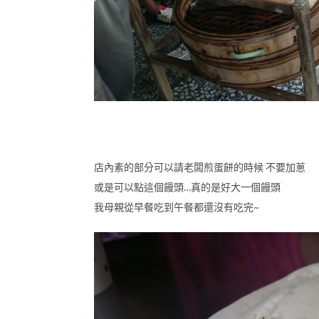
店內素的部分可以請老闆煎蛋餅的時候 不要加蔥
或是可以點這個饅頭…真的是好大一個饅頭
我母親從早餐吃到午餐都還沒有吃完~