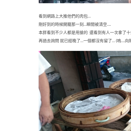
看到網路上大推他們的肉包…
剛好到的時候開籠那一刻…瞬間被清空….
本胖看到不少人都是用搶的 還看到有人一次拿了十
再過去詢問 就已經晚了…一個都沒有留了… (嗚….向隅了