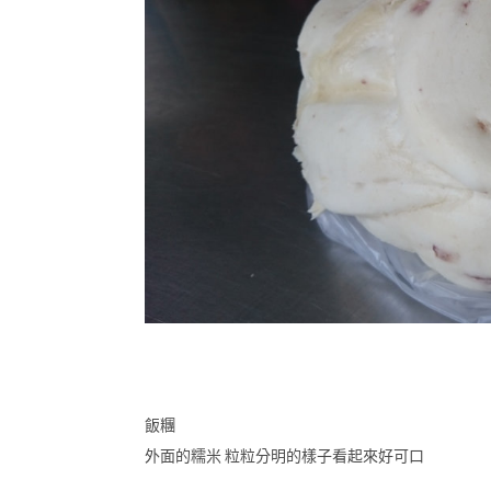
飯糰
外面的糯米 粒粒分明的樣子看起來好可口