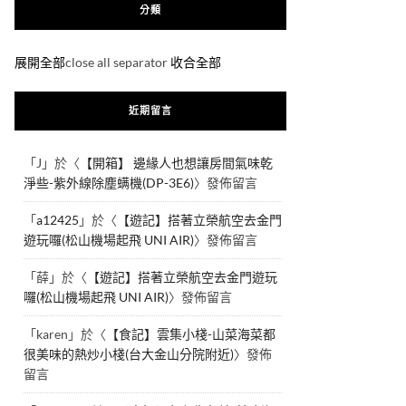
分類
展開全部
close all separator
收合全部
近期留言
「
J
」於〈
【開箱】 邊緣人也想讓房間氣味乾
淨些-紫外線除塵螨機(DP-3E6)
〉發佈留言
「
a12425
」於〈
【遊記】搭著立榮航空去金門
遊玩囉(松山機場起飛 UNI AIR)
〉發佈留言
「
薛
」於〈
【遊記】搭著立榮航空去金門遊玩
囉(松山機場起飛 UNI AIR)
〉發佈留言
「
karen
」於〈
【食記】雲集小棧-山菜海菜都
很美味的熱炒小棧(台大金山分院附近)
〉發佈
留言