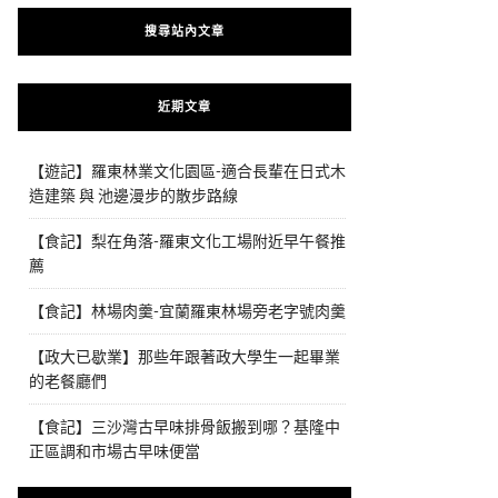
搜尋站內文章
近期文章
【遊記】羅東林業文化園區-適合長輩在日式木
造建築 與 池邊漫步的散步路線
【食記】梨在角落-羅東文化工場附近早午餐推
薦
【食記】林場肉羹-宜蘭羅東林場旁老字號肉羹
【政大已歇業】那些年跟著政大學生一起畢業
的老餐廳們
【食記】三沙灣古早味排骨飯搬到哪？基隆中
正區調和市場古早味便當