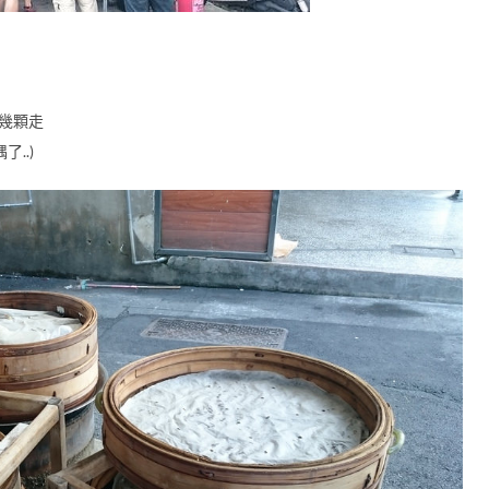
幾顆走
..)