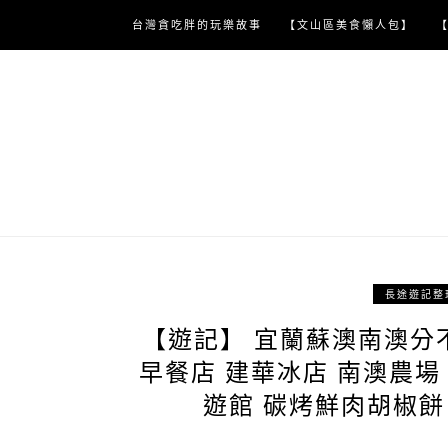
Skip
台灣貪吃胖的玩樂故事
【文山區美食懶人包】
to
content
長途遊記整
【遊記】 宜蘭蘇澳南澳分
早餐店 建華冰店 南澳農場
遊館 碳烤鮮肉胡椒餅