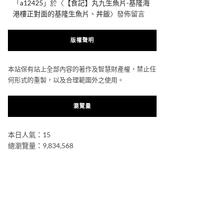
「
a12425
」於〈
【食記】丸九生魚片-基隆海
港樓正對面的基隆生魚片、丼飯
〉發佈留言
版權聲明
本站保有站上全部內容的著作及智慧財產權，禁止任
何形式的重製，以及合理範圍外之使用。
瀏覽量
本日人氣：15
總瀏覽量：9,834,568