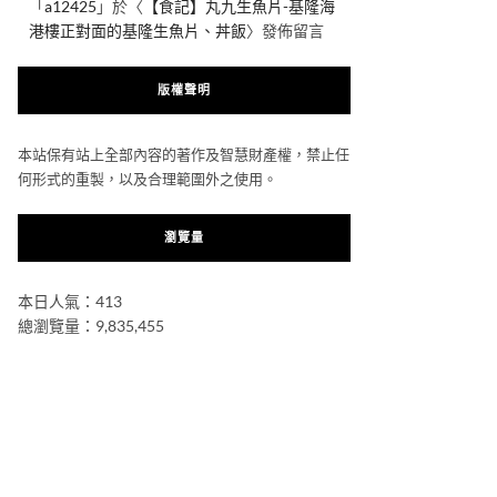
「
a12425
」於〈
【食記】丸九生魚片-基隆海
港樓正對面的基隆生魚片、丼飯
〉發佈留言
版權聲明
本站保有站上全部內容的著作及智慧財產權，禁止任
何形式的重製，以及合理範圍外之使用。
瀏覽量
本日人氣：413
總瀏覽量：9,835,455