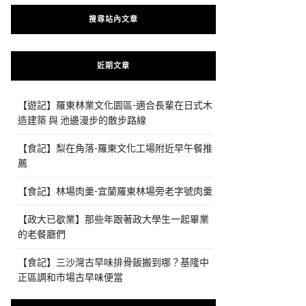
搜尋站內文章
近期文章
【遊記】羅東林業文化園區-適合長輩在日式木
造建築 與 池邊漫步的散步路線
【食記】梨在角落-羅東文化工場附近早午餐推
薦
【食記】林場肉羹-宜蘭羅東林場旁老字號肉羹
【政大已歇業】那些年跟著政大學生一起畢業
的老餐廳們
【食記】三沙灣古早味排骨飯搬到哪？基隆中
正區調和市場古早味便當