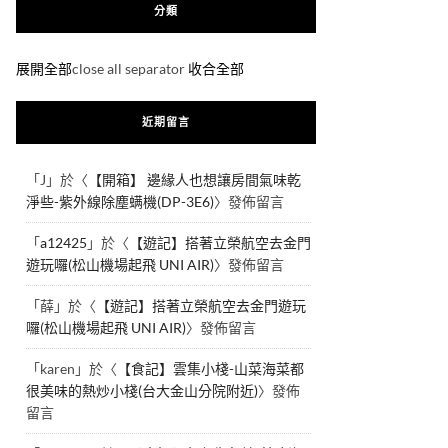
分類
展開全部
close all separator
收合全部
近期留言
「
J
」於〈
【開箱】 邊緣人也想讓房間氣味乾
淨些-紫外線除塵螨機(DP-3E6)
〉發佈留言
「
a12425
」於〈
【遊記】搭著立榮航空去金門
遊玩囉(松山機場起飛 UNI AIR)
〉發佈留言
「
薛
」於〈
【遊記】搭著立榮航空去金門遊玩
囉(松山機場起飛 UNI AIR)
〉發佈留言
「
karen
」於〈
【食記】雲集小棧-山菜海菜都
很美味的熱炒小棧(台大金山分院附近)
〉發佈
留言