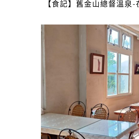
【食記】舊金山總督溫泉-