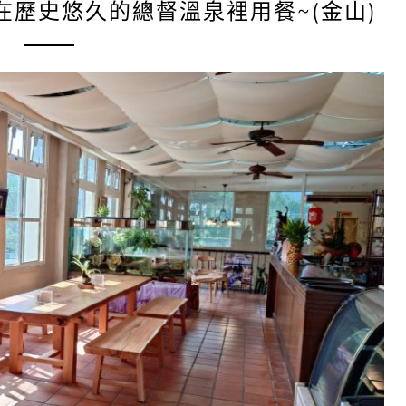
在歷史悠久的總督溫泉裡用餐~(金山)