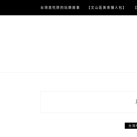
Skip
台灣貪吃胖的玩樂故事
【文山區美食懶人包】
to
content
台灣