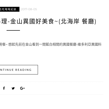
2017-08-05
吃吃喝喝紀錄
理-金山異國好美食~(北海岸 餐廳)
用餐~ 想起先前在金山看到一間藍白相間的異國餐廳-維多利亞異國料
NTINUE READING