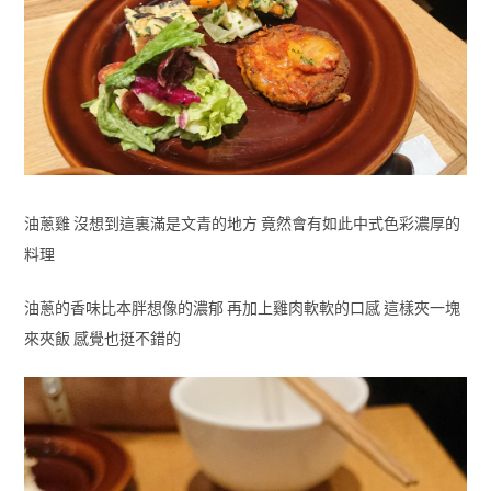
油蔥雞 沒想到這裏滿是文青的地方 竟然會有如此中式色彩濃厚的
料理
油蔥的香味比本胖想像的濃郁 再加上雞肉軟軟的口感 這樣夾一塊
來夾飯 感覺也挺不錯的