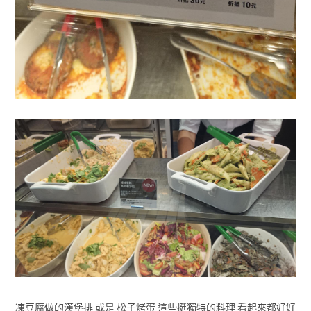
凍豆腐做的漢堡排 或是 松子烤蛋 這些挺獨特的料理 看起來都好好