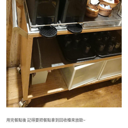
用完餐點後 記得要把餐點拿到回收檯來放歐~