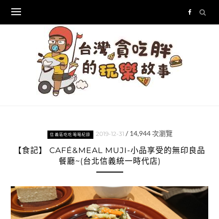
Skip
to
content
/
14,944
次瀏覽
2019-12-31
信義區吃吃喝喝紀錄
【食記】 CAFÉ&MEAL MUJI-小品享受的無印良品
餐廳~(台北信義統一時代店)