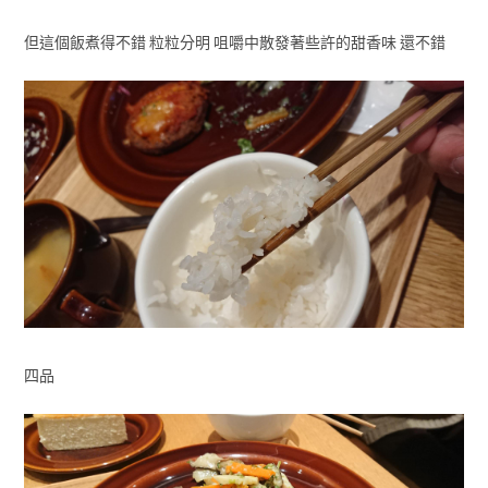
但這個飯煮得不錯 粒粒分明 咀嚼中散發著些許的甜香味 還不錯
四品