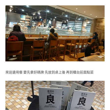
來這邊用餐 要先拿好碼牌 先放到桌上後 再到櫃台前面點菜