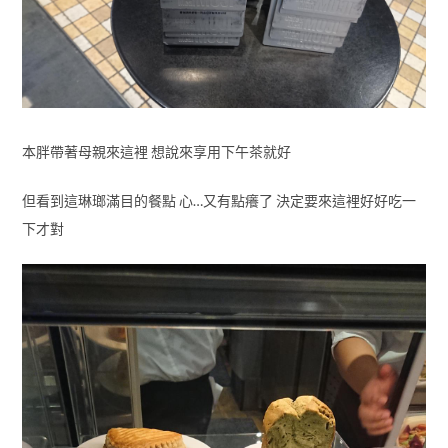
本胖帶著母親來這裡 想說來享用下午茶就好
但看到這琳瑯滿目的餐點 心…又有點癢了 決定要來這裡好好吃一
下才對