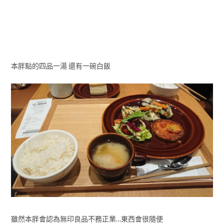
本胖點的四品一湯 還有一碗白飯
雖然本胖會認為無印良品不務正業…東西會很隨便