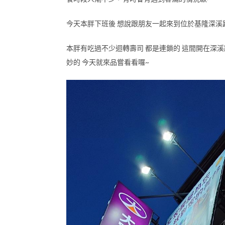
今天本胖下班後 想說跟朋友一起來到位於基隆深溪
本胖有吃過不少迴轉壽司 都是連鎖的 這間開在深溪
妙的 今天就來品嘗看看囉~