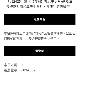
「
a12425
」於〈
【食記】丸九生魚片-基隆海
港樓正對面的基隆生魚片、丼飯
〉發佈留言
版權聲明
本站保有站上全部內容的著作及智慧財產權，禁止任
何形式的重製，以及合理範圍外之使用。
瀏覽量
本日人氣：30
總瀏覽量：9,834,582