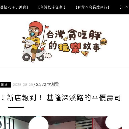
【基隆八斗子美食】
【台灣乾淨住宿 】
【台灣本島長途旅行】
【日本
/
2,372
次瀏覽
2025-08-29
喝紀錄
：新店報到！ 基隆深溪路的平價壽司