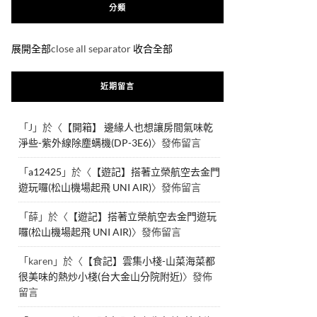
分類
展開全部
close all separator
收合全部
近期留言
「
J
」於〈
【開箱】 邊緣人也想讓房間氣味乾
淨些-紫外線除塵螨機(DP-3E6)
〉發佈留言
「
a12425
」於〈
【遊記】搭著立榮航空去金門
遊玩囉(松山機場起飛 UNI AIR)
〉發佈留言
「
薛
」於〈
【遊記】搭著立榮航空去金門遊玩
囉(松山機場起飛 UNI AIR)
〉發佈留言
「
karen
」於〈
【食記】雲集小棧-山菜海菜都
很美味的熱炒小棧(台大金山分院附近)
〉發佈
留言