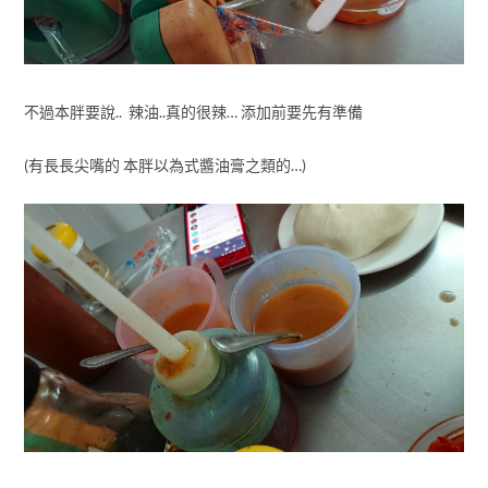
不過本胖要說.. 辣油..真的很辣… 添加前要先有準備
(有長長尖嘴的 本胖以為式醬油膏之類的…)