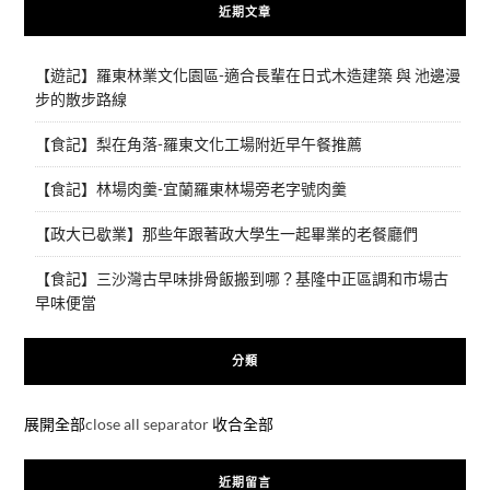
近期文章
【遊記】羅東林業文化園區-適合長輩在日式木造建築 與 池邊漫
步的散步路線
【食記】梨在角落-羅東文化工場附近早午餐推薦
【食記】林場肉羹-宜蘭羅東林場旁老字號肉羹
【政大已歇業】那些年跟著政大學生一起畢業的老餐廳們
【食記】三沙灣古早味排骨飯搬到哪？基隆中正區調和市場古
早味便當
分類
展開全部
close all separator
收合全部
近期留言