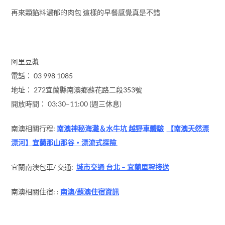
再來顆餡料濃郁的肉包 這樣的早餐感覺真是不錯
阿里豆漿
電話： 03 998 1085
地址： 272宜蘭縣南澳鄉蘇花路二段353號
開放時間： 03:30–11:00 (週三休息)
南澳相關行程:
南澳神秘海灘＆水牛坑 越野車體驗
【南澳天然漂
漂河】宜蘭那山那谷・漂流式探險
宜蘭南澳包車/ 交通:
城市交通 台北 – 宜蘭單程接送
南澳相關住宿: :
南澳/蘇澳住宿資訊