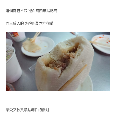
這個肉包不錯 裡面肉餡帶點肥肉
而且醃入的味道很濃 本胖很愛
享受又軟又帶點韌性的蛋餅