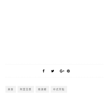
美食
阿里豆漿
南澳鄉
中式早點