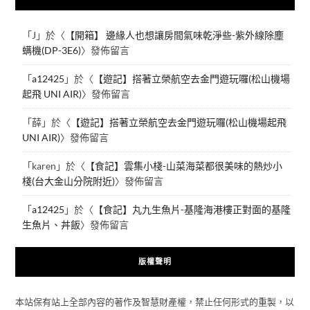
「
J
」於〈
【開箱】 邊緣人也想讓房間氣味乾淨些-紫外線除塵
螨機(DP-3E6)
〉發佈留言
「
a12425
」於〈
【遊記】搭著立榮航空去金門遊玩囉(松山機場
起飛 UNI AIR)
〉發佈留言
「
薛
」於〈
【遊記】搭著立榮航空去金門遊玩囉(松山機場起飛
UNI AIR)
〉發佈留言
「
karen
」於〈
【食記】雲集小棧-山菜海菜都很美味的熱炒小
棧(台大金山分院附近)
〉發佈留言
「
a12425
」於〈
【食記】丸九生魚片-基隆海港樓正對面的基隆
生魚片、丼飯
〉發佈留言
版權聲明
本站保有站上全部內容的著作及智慧財產權，禁止任何形式的重製，以