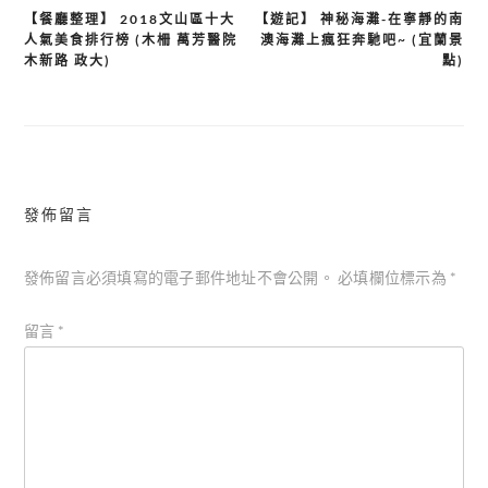
【餐廳整理】 2018文山區十大
【遊記】 神秘海灘-在寧靜的南
文
人氣美食排行榜 (木柵 萬芳醫院
澳海灘上瘋狂奔馳吧~ (宜蘭景
章
木新路 政大)
點)
導
覽
發佈留言
發佈留言必須填寫的電子郵件地址不會公開。
必填欄位標示為
*
留言
*