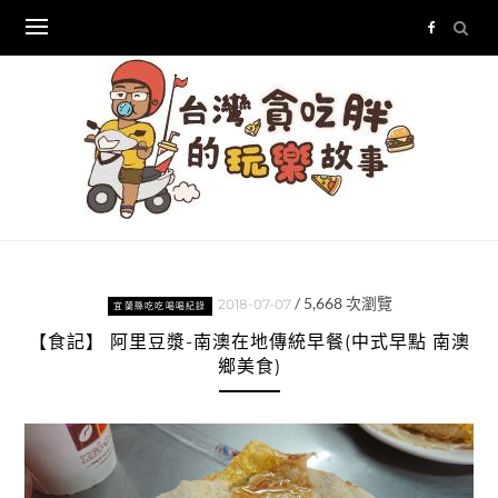
Skip
to
content
/
5,668
次瀏覽
2018-07-07
宜蘭縣吃吃喝喝紀錄
【食記】 阿里豆漿-南澳在地傳統早餐(中式早點 南澳
鄉美食)