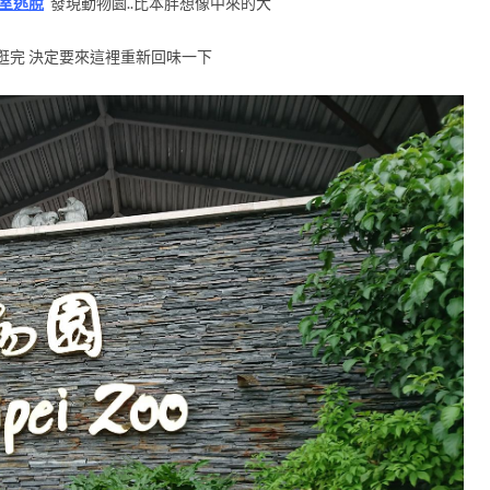
室逃脫
發現動物園..比本胖想像中來的大
逛完 決定要來這裡重新回味一下