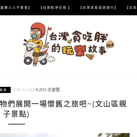
【基隆八斗子美食】
【台灣乾淨住宿 】
【台灣本島長途旅行】
【日本
/
4,203
次瀏覽
2018-10-06
看看
動物們展開一場懷舊之旅吧~(文山區親
子景點)