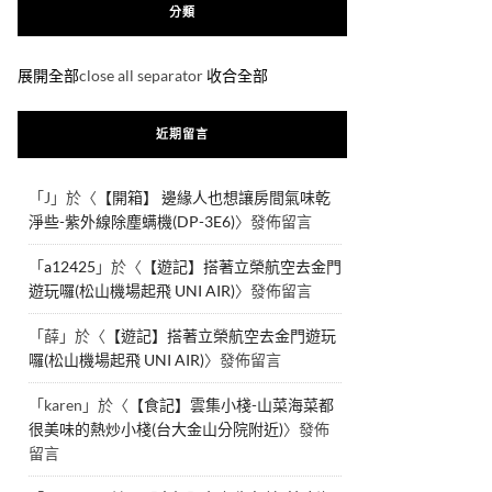
分類
展開全部
close all separator
收合全部
近期留言
「
J
」於〈
【開箱】 邊緣人也想讓房間氣味乾
淨些-紫外線除塵螨機(DP-3E6)
〉發佈留言
「
a12425
」於〈
【遊記】搭著立榮航空去金門
遊玩囉(松山機場起飛 UNI AIR)
〉發佈留言
「
薛
」於〈
【遊記】搭著立榮航空去金門遊玩
囉(松山機場起飛 UNI AIR)
〉發佈留言
「
karen
」於〈
【食記】雲集小棧-山菜海菜都
很美味的熱炒小棧(台大金山分院附近)
〉發佈
留言