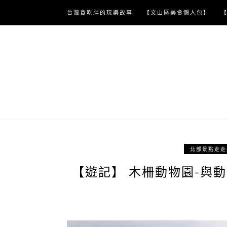
Skip
台灣貪吃胖的玩樂故事
【文山區美食懶人包】
to
content
北部景點走走
【遊記】 木柵動物園-與