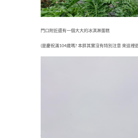
門口附近還有一個大大的冰淇淋蛋糕
(是慶祝滿104歲嗎? 本胖其實沒有特別注意 來這