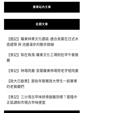
搜尋站內文章
近期文章
【遊記】羅東林業文化園區-適合長輩在日式木
造建築 與 池邊漫步的散步路線
【食記】梨在角落-羅東文化工場附近早午餐推
薦
【食記】林場肉羹-宜蘭羅東林場旁老字號肉羹
【政大已歇業】那些年跟著政大學生一起畢業
的老餐廳們
【食記】三沙灣古早味排骨飯搬到哪？基隆中
正區調和市場古早味便當