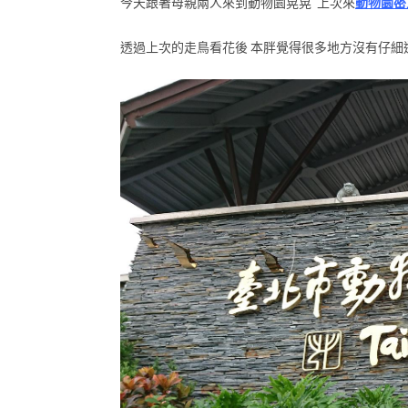
今天跟著母親兩人來到動物園晃晃 上次來
動物園密
透過上次的走鳥看花後 本胖覺得很多地方沒有仔細