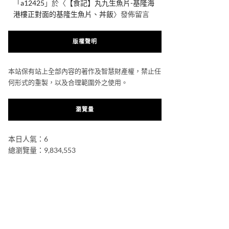
「
a12425
」於〈
【食記】丸九生魚片-基隆海
港樓正對面的基隆生魚片、丼飯
〉發佈留言
版權聲明
本站保有站上全部內容的著作及智慧財產權，禁止任
何形式的重製，以及合理範圍外之使用。
瀏覽量
本日人氣：6
總瀏覽量：9,834,553