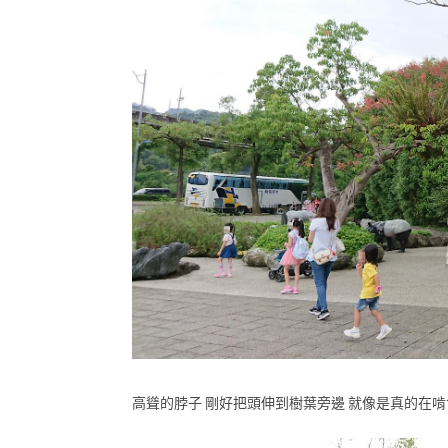
高聳的脖子 剛好把頭伸到樹葉旁邊 就像是真的在