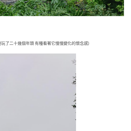
裡遊玩了二十幾個年頭 有種看著它慢慢變化的懷念感)