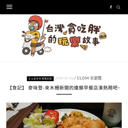
Skip
to
content
/
11,034
次瀏覽
2018-10-06
文山區吃吃喝喝紀錄
【食記】 麥味登-來木柵新開的連鎖早餐店湊熱鬧吧~