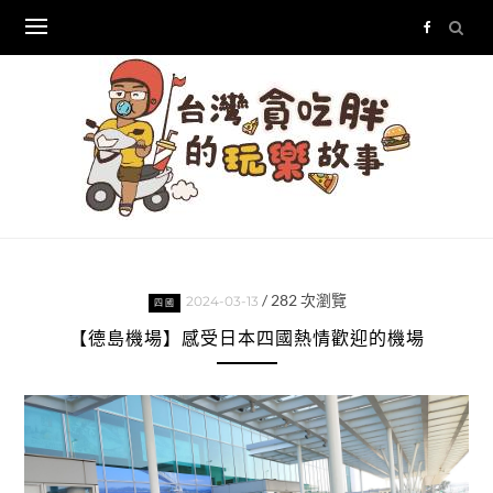
Skip
to
content
/
282
次瀏覽
2024-03-13
四國
【德島機場】感受日本四國熱情歡迎的機場