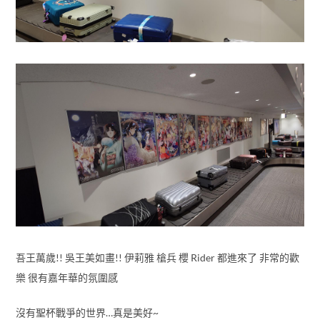
吾王萬歲!! 吳王美如畫!! 伊莉雅 槍兵 櫻 Rider 都進來了 非常的歡
樂 很有嘉年華的氛圍感
沒有聖杯戰爭的世界…真是美好~