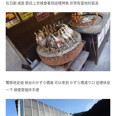
在日劇 或是 節目上京城會看到這樣烤魚 非常有當地的氣息
驚險地走過 祖谷のかずら橋後 可以來到 かずら橋渡り口 這裡休息
一下 順便買個伴手禮