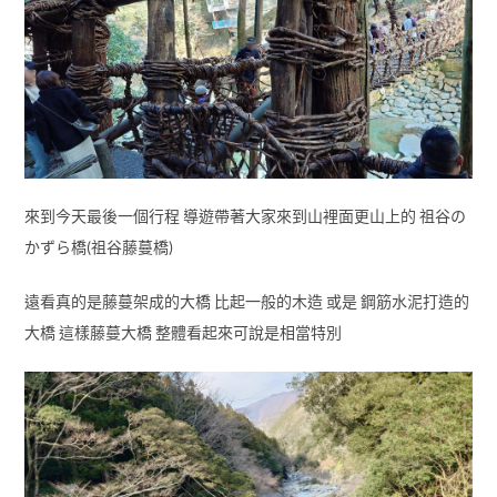
來到今天最後一個行程 導遊帶著大家來到山裡面更山上的 祖谷の
かずら橋(祖谷藤蔓橋)
遠看真的是藤蔓架成的大橋 比起一般的木造 或是 鋼筋水泥打造的
大橋 這樣藤蔓大橋 整體看起來可說是相當特別