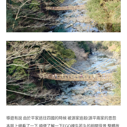
導遊有說 由於平家逃往四國的時候 被源家追殺(源平兩家的恩怨
本胖上網看了一下 順便了解一下FGO裡牛若丸的相關背景 整體故