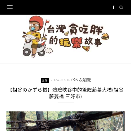
Skip
to
content
/
96
次瀏覽
2024-03-16
三好
【祖谷のかずら橋】體驗峽谷中的驚險藤蔓大橋(祖谷
藤蔓橋 三好市)