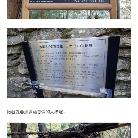
接著就要通過藤蔓做的大橋囉~