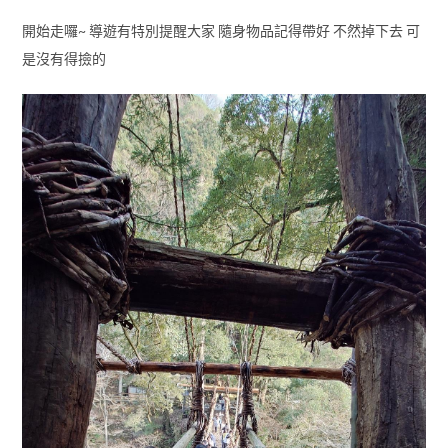
開始走囉~ 導遊有特別提醒大家 隨身物品記得帶好 不然掉下去 可
是沒有得撿的