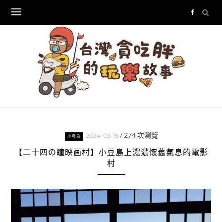
Skip
to
content
/
274
次瀏覽
2024-03-15
小豆島
【二十四の瞳映画村】小豆島上濃濃懷舊氣息的電影
村