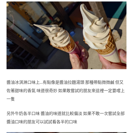
醬油冰淇淋口味上…有點像是醬油拉麵湯頭 那種帶點微微鹹 但又
佐著甜味的香氣 味道很奇妙 如果敢嘗試的朋友來這裡一定要嚐上
一隻
另外牛奶各半口味 醬油的味道就比較偏淡 如果不敢一次嘗試全部
醬油口味的朋友可以試試看各半的口味