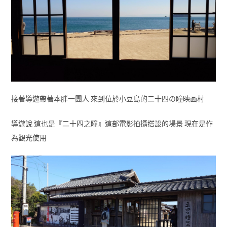
接著導遊帶著本胖一團人 來到位於小豆島的二十四の瞳映画村
導遊說 這也是『二十四之瞳』這部電影拍攝搭設的場景 現在是作
為觀光使用