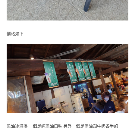
價格如下
醬油冰淇淋 一個是純醬油口味 另外一個是醬油跟牛奶各半的