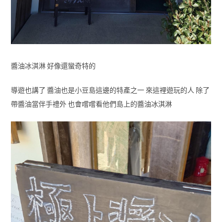
醬油冰淇淋 好像還蠻奇特的
導遊也講了 醬油也是小豆島這邊的特產之一 來這裡遊玩的人 除了
帶醬油當伴手禮外 也會嚐嚐看他們島上的醬油冰淇淋