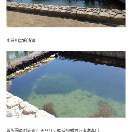
水質相當的清澈
首先團員們先來到 チリリン屋 這裡購買冰淇淋享用